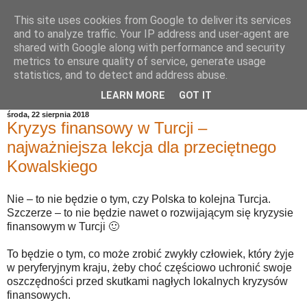
This site uses cookies from Google to deliver its services
and to analyze traffic. Your IP address and user-agent are
shared with Google along with performance and security
metrics to ensure quality of service, generate usage
statistics, and to detect and address abuse.
LEARN MORE
GOT IT
środa, 22 sierpnia 2018
Kryzys finansowy w Turcji –
najważniejsza lekcja dla przeciętnego
Kowalskiego
Nie – to nie będzie o tym, czy Polska to kolejna Turcja.
Szczerze – to nie będzie nawet o rozwijającym się kryzysie
finansowym w Turcji 🙂
To będzie o tym, co może zrobić zwykły człowiek, który żyje
w peryferyjnym kraju, żeby choć częściowo uchronić swoje
oszczędności przed skutkami nagłych lokalnych kryzysów
finansowych.