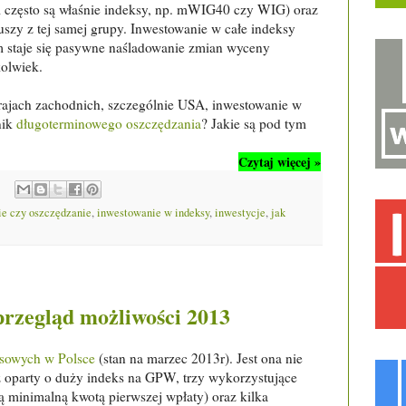
m często są właśnie indeksy, np. mWIG40 czy WIG) oraz
uszy z tej samej grupy. Inwestowanie w całe indeksy
m staje się pasywne naśladowanie zmian wyceny
kolwiek.
rajach zachodnich, szczególnie USA, inwestowanie w
nik
długoterminowego oszczędzania
? Jakie są pod tym
Czytaj więcej »
e czy oszczędzanie
,
inwestowanie w indeksy
,
inwestycje
,
jak
przegląd możliwości 2013
ksowych w Polsce
(stan na marzec 2013r). Jest ona nie
z oparty o duży indeks na GPW, trzy wykorzystujące
ą minimalną kwotą pierwszej wpłaty) oraz kilka