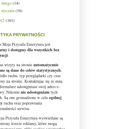
lutego
(14)
►
stycznia
(16)
►
012
(161)
ITYKA PRYWATNOŚCI
s Moja Przyszła Emerytura jest
atny i dostępny dla wszystkich bez
racji
.
automatycznie
as wizyty na stronie
ane są dane do celów statystycznych
,
ródło ruchu, typ przeglądarki czy czas
ony na stronie. Kontaktując się ze mną
 formularz udostępniasz swój adres e-
nie udostępniam
owy. Nikomu
tych
ogólnej
h. Są one gromadzone w celu
zy
ruchu oraz poprawiania
jonalności serwisu.
ja Przyszła Emerytura wyświetlane są
 strony trzecie reklamy, które mogą
zystywać tzw. pliki cookies (ciasteczka).