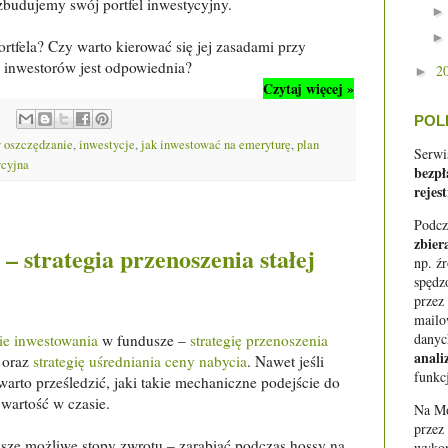
zbudujemy swój portfel inwestycyjny.
tfela? Czy warto kierować się jej zasadami przy
 inwestorów jest odpowiednia?
2
►
Czytaj więcej »
POL
 oszczędzanie
,
inwestycje
,
jak inwestować na emeryturę
,
plan
Serwi
ycyjna
bezpł
rejest
Podcz
zbier
– strategia przenoszenia stałej
np. ź
spędz
przez
mail
danyc
gie inwestowania
w fundusze –
strategię przenoszenia
anali
oraz
strategię uśredniania ceny nabycia
. Nawet jeśli
funkc
arto prześledzić, jaki takie mechaniczne podejście do
 wartość w czasie.
Na Mo
przez
sze możliwe stopy zwrotu – zarabiać podczas hossy na
wykor