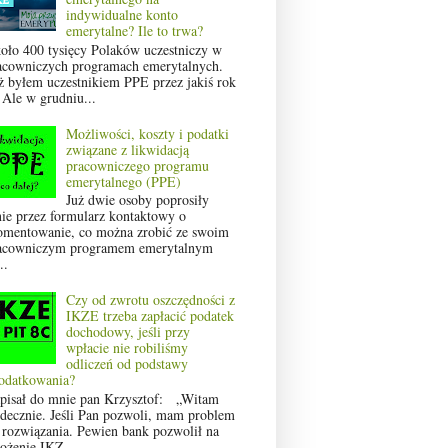
indywidualne konto
emerytalne? Ile to trwa?
oło 400 tysięcy Polaków uczestniczy w
acowniczych programach emerytalnych.
ż byłem uczestnikiem PPE przez jakiś rok
 Ale w grudniu...
Możliwości, koszty i podatki
związane z likwidacją
pracowniczego programu
emerytalnego (PPE)
Już dwie osoby poprosiły
ie przez formularz kontaktowy o
omentowanie, co można zrobić ze swoim
acowniczym programem emerytalnym
..
Czy od zwrotu oszczędności z
IKZE trzeba zapłacić podatek
dochodowy, jeśli przy
wpłacie nie robiliśmy
odliczeń od podstawy
odatkowania?
pisał do mnie pan Krzysztof: „Witam
rdecznie. Jeśli Pan pozwoli, mam problem
 rozwiązania. Pewien bank pozwolił na
łożenie IKZ...