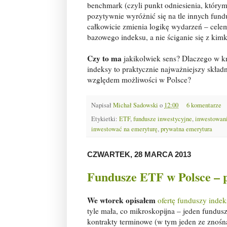
benchmark (czyli punkt odniesienia, który
pozytywnie wyróżnić się na tle innych fund
całkowicie zmienia logikę wydarzeń – cele
bazowego indeksu, a nie ściganie się z kim
Czy to ma
jakikolwiek sens? Dlaczego w k
indeksy to praktycznie najważniejszy skład
względem możliwości w Polsce?
Napisał
Michał Sadowski
o
12:00
6 komentarze
Etykietki:
ETF
,
fundusze inwestycyjne
,
inwestowani
inwestować na emeryturę
,
prywatna emerytura
CZWARTEK, 28 MARCA 2013
Fundusze ETF w Polsce – 
We wtorek opisałem
ofertę funduszy inde
tyle mała, co mikroskopijna – jeden fundus
kontrakty terminowe (w tym jeden ze znośn