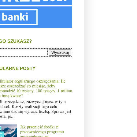
GO SZUKASZ?
ULARNE POSTY
lkulator regularnego oszczędzania: Ile
szę oszczędzać co miesiąc, żeby
romadzić 10 tysięcy, 100 tysięcy, 1 milion
b inną kwotę?
śli oszczędzasz, zazwyczaj masz w tym
iś cel. Koszty realizacji tego celu
winno dać się wyrazić liczbą. Sprawa jest
sta, je...
Jak przenieść środki z
pracowniczego programu
emerytalnego na