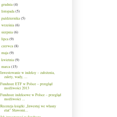
grudnia
(4)
►
listopada
(5)
►
października
(5)
►
września
(6)
►
sierpnia
(6)
►
lipca
(9)
►
czerwca
(8)
►
maja
(9)
►
kwietnia
(9)
►
marca
(15)
▼
Inwestowanie w indeksy – założenia,
zalety, wady, ...
Fundusze ETF w Polsce – przegląd
możliwości 2013
Fundusze indeksowe w Polsce – przegląd
możliwości ...
Recenzja książki „Inwestuj we własny
etat” Sławomi...
Jak inwestować w fundusze –