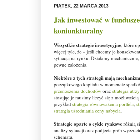
PIĄTEK, 22 MARCA 2013
Jak inwestować w fundusze 
koniunkturalny
Wszystkie strategie inwestycyjne
, które o
więcej tyle, że – jeśli chcemy je konsekwe
sytuacją na rynku. Działamy mechanicznie,
pewne założenia.
Niektóre z tych strategii mają mechaniz
początkowego kapitału w momencie spadków
przenoszenia dochodów
oraz
strategia utr
stosując je musimy liczyć się z możliwością 
przykład
strategia równoważenia portfela
,
s
strategia uśredniania ceny nabycia
.
Strategie oparte o cykle rynkowe
różnią s
analizy sytuacji oraz podjęcia prób wyczuc
schematu.