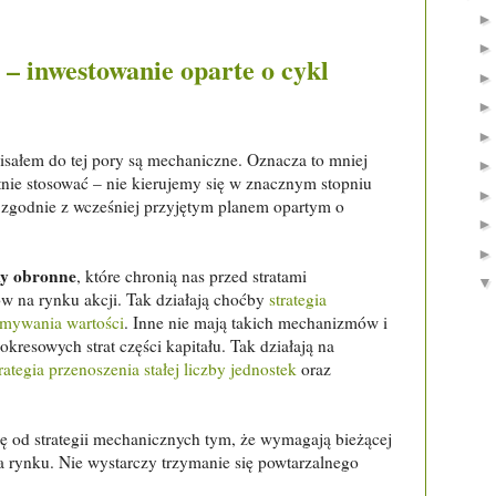
– inwestowanie oparte o cykl
pisałem do tej pory są mechaniczne. Oznacza to mniej
ntnie stosować – nie kierujemy się w znacznym stopniu
 zgodnie z wcześniej przyjętym planem opartym o
my obronne
, które chronią nas przed stratami
 na rynku akcji. Tak działają choćby
strategia
zymywania wartości
. Inne nie mają takich mechanizmów i
okresowych strat części kapitału. Tak działają na
trategia przenoszenia stałej liczby jednostek
oraz
ię od strategii mechanicznych tym, że wymagają bieżącej
ia rynku. Nie wystarczy trzymanie się powtarzalnego