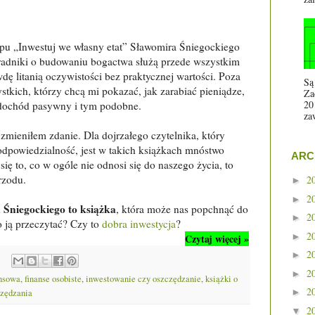
ypu „Inwestuj we własny etat” Sławomira Śniegockiego
radniki o budowaniu bogactwa służą przede wszystkim
dę litanią oczywistości bez praktycznej wartości. Poza
Są
tkich, którzy chcą mi pokazać, jak zarabiać pieniądze,
Za
20
 dochód pasywny i tym podobne.
za
zmieniłem zdanie. Dla dojrzałego czytelnika, który
odpowiedzialność, jest w takich książkach mnóstwo
ARC
 się to, co w ogóle nie odnosi się do naszego życia, to
rzodu.
2
►
2
►
 Śniegockiego to książka
, która może nas popchnąć do
2
►
 ją przeczytać? Czy to
dobra inwestycja
?
2
►
Czytaj więcej »
2
►
2
►
ansowa
,
finanse osobiste
,
inwestowanie czy oszczędzanie
,
książki o
2
►
czędzania
2
▼