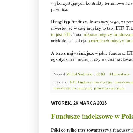
wykorzystujących kontrakty terminowe na c
pszenica.
Drugi typ
funduszu inwestycyjnego, za pom
inwestować w całe indeksy to tzw. ETF. Tut
to jest ETF
. Tutaj
różnice między fundusza
artykule jest sekcja
o różnicach między fu
A teraz najważniejsze
– jakie fundusze ETF
egzotyczna innowacja, czy można traktować
Napisał
Michał Sadowski
o
12:00
8 komentarze
Etykietki:
ETF
,
fundusze inwestycyjne
,
inwestowani
inwestować na emeryturę
,
prywatna emerytura
WTOREK, 26 MARCA 2013
Fundusze indeksowe w Pols
Póki co tylko trzy towarzystwa
funduszy i