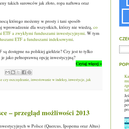
eny takich surowców jak złoto, ropa naftowa oraz
ocą którego możemy w prosty i tani sposób
aj wprowadzenie dla wszystkich, którzy nie wiedzą,
co
mi ETF a zwykłymi funduszami inwestycyjnymi
. W tym
CZE
nduszami ETF a funduszami indeksowymi
.
 są dostępne na polskiej giełdzie? Czy jest to tylko
 je jako pełnoprawną opcję inwestycyjną?
Czytaj więcej »
POP
Ka
e czy oszczędzanie
,
inwestowanie w indeksy
,
inwestycje
,
jak
mu
zg
lu
Je
jak
po
pro
ce – przegląd możliwości 2013
nwestycyjnych w Polsce (Quercus, Ipopema oraz Altus)