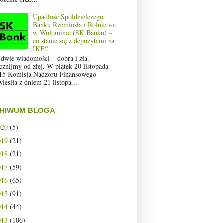
Upadłość Spółdzielczego
Banku Rzemiosła i Rolnictwa
w Wołominie (SK Banku) –
co stanie się z depozytami na
IKE?
 dwie wiadomości – dobra i zła.
cznijmy od złej. W piątek 20 listopada
15 Komisja Nadzoru Finansowego
wiesiła z dniem 21 listopa...
HIWUM BLOGA
020
(5)
019
(21)
018
(21)
017
(59)
016
(65)
015
(91)
014
(44)
013
(106)