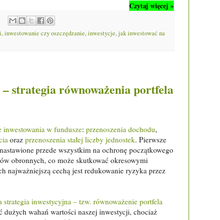
Czytaj więcej »
i
,
inwestowanie czy oszczędzanie
,
inwestycje
,
jak inwestować na
 – strategia równoważenia portfela
ie inwestowania w fundusze
:
przenoszenia dochodu
,
cia
oraz
przenoszenia stałej liczby jednostek
. Pierwsze
, nastawione przede wszystkim na ochronę początkowego
zmów obronnych, co może skutkować okresowymi
ch najważniejszą cechą jest redukowanie ryzyka przez
 strategia inwestycyjna – tzw. równoważenie portfela
ć dużych wahań wartości naszej inwestycji, chociaż