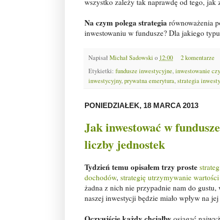
wszystko zależy tak naprawdę od tego, jak 
Na czym polega strategia
równoważenia por
inwestowaniu w fundusze? Dla jakiego typu
Napisał
Michał Sadowski
o
12:00
2 komentarze
Etykietki:
fundusze inwestycyjne
,
inwestowanie czy
inwestycyjny
,
prywatna emerytura
,
strategia inwest
PONIEDZIAŁEK, 18 MARCA 2013
Jak inwestować w fundusze 
liczby jednostek
Tydzień temu opisałem trzy proste
strate
dochodów
,
strategię utrzymywanie wartości
żadna z nich nie przypadnie nam do gustu, w
naszej inwestycji będzie miało wpływ na jej
Oczywiście każdy chciałby
osiągać najwyż