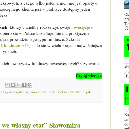
ksowych, z czego tylko jeden z nich nie jest oparty o
zeciętnego klienta jest w praktyce dostępny jeden
Ok
deks.
pr
Te
kich
, którzy chcieliby rozszerzyć swoje
inwestycje
o
🙂
piero się w Polsce kształtuje, nie ma praktycznie
ę, jak prowadzić tego typu fundusze. Szkoda -
eż
fundusze ETF
) stało się w wielu krajach najważniejszą
 rynkach.
mn
lskich towarzystw funduszy inwestycyjnych? Czy warto
sk
pr
Czytaj więcej »
(P.
e czy oszczędzanie
,
inwestowanie w indeksy
,
inwestycje
,
jak
op
Na
se
j we własny etat” Sławomira
do
za