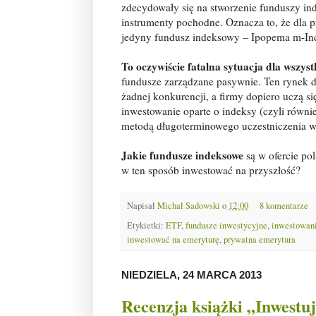
zdecydowały się na stworzenie funduszy inde
instrumenty pochodne. Oznacza to, że dla pr
jedyny fundusz indeksowy – Ipopema m-In
To oczywiście fatalna sytuacja dla wszyst
fundusze zarządzane pasywnie. Ten rynek do
żadnej konkurencji, a firmy dopiero uczą si
inwestowanie oparte o indeksy (czyli równi
metodą długoterminowego uczestniczenia w
Jakie fundusze indeksowe
są w ofercie po
w ten sposób inwestować na przyszłość?
Napisał
Michał Sadowski
o
12:00
8 komentarze
Etykietki:
ETF
,
fundusze inwestycyjne
,
inwestowani
inwestować na emeryturę
,
prywatna emerytura
NIEDZIELA, 24 MARCA 2013
Recenzja książki „Inwestu