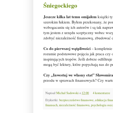
Śniegockiego
Jeszcze kilka lat temu omijałem
książki t
szerokim łukiem. Byłem przekonany, że po
wzbogacaniu się ich autorów i są tak napraw
tym jestem z urzędu sceptyczny wobec wszys
zdobyć niezależność finansową, zbudować
Co do pierwszej wątpliwości
– kompletnie 
rozumie podstawowe pojęcia jak praca czy 
inspirujących tropów. Jeśli dobrze odfiltruje
mogą być lektury, które popychają nas do p
Czy „Inwestuj we własny etat” Sławomira
przodu w sprawach finansowych? Czy warto
Napisał
Michał Sadowski
o
12:00
4 komentarze
Etykietki:
bezpieczeństwo finansowe
,
edukacja fin
finansach
,
niezależność finansowa
,
psychologia osz