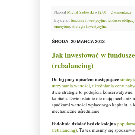
Napisał
Michał Sadowski
o
12:00
2 komentarze
Etykietki:
fundusze inwestycyjne
,
fundusze obligacj
emeryturę
,
strategia inwestycyjna
ŚRODA, 20 MARCA 2013
Jak inwestować w fundusze
(rebalancing)
Do tej pory opisałem następujące
strateg
utrzymania wartości
,
uśredniania ceny naby
dwie strategie to podejścia konserwatywne
kapitału. Dwie ostatnie nie mają mechani
spadkami wartości wpłaconego kapitału, a i
mechaniczne uśrednianie.
Podobnie działać będzie kolejna
popularna
(rebalancing)
. Tu też musimy się spodziewa