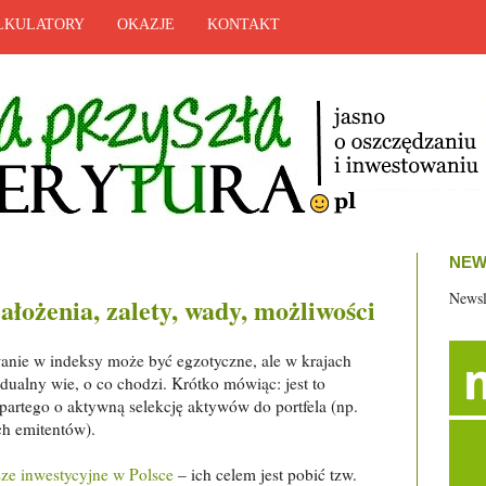
LKULATORY
OKAZJE
KONTAKT
NEW
Newsl
ałożenia, zalety, wady, możliwości
anie w indeksy może być egzotyczne, ale w krajach
ualny wie, o co chodzi. Krótko mówiąc: jest to
artego o aktywną selekcję aktywów do portfela (np.
ch emitentów).
ze inwestycyjne w Polsce
– ich celem jest pobić tzw.