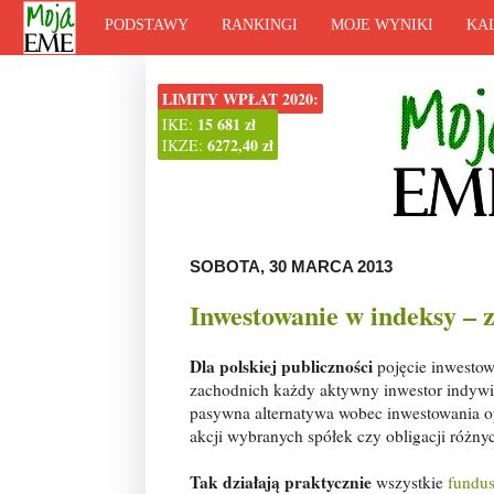
PODSTAWY
RANKINGI
MOJE WYNIKI
KA
LIMITY WPŁAT 2020:
15 681 zł
IKE:
6272,40 zł
IKZE:
SOBOTA, 30 MARCA 2013
Inwestowanie w indeksy – z
Dla polskiej publiczności
pojęcie inwestow
zachodnich każdy aktywny inwestor indywid
pasywna alternatywa wobec inwestowania op
akcji wybranych spółek czy obligacji różny
Tak działają praktycznie
wszystkie
fundus