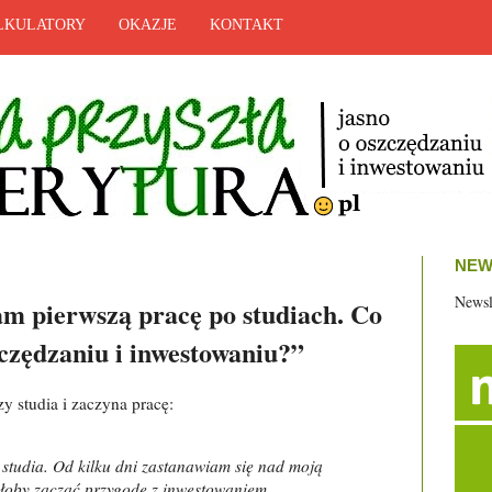
LKULATORY
OKAZJE
KONTAKT
NEW
Newsl
m pierwszą pracę po studiach. Co
czędzaniu i inwestowaniu?”
y studia i zaczyna pracę:
studia. Od kilku dni zastanawiam się nad moją
ałoby zacząć przygodę z inwestowaniem,