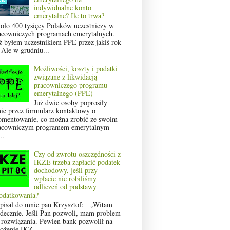
indywidualne konto
emerytalne? Ile to trwa?
oło 400 tysięcy Polaków uczestniczy w
acowniczych programach emerytalnych.
ż byłem uczestnikiem PPE przez jakiś rok
 Ale w grudniu...
Możliwości, koszty i podatki
związane z likwidacją
pracowniczego programu
emerytalnego (PPE)
Już dwie osoby poprosiły
ie przez formularz kontaktowy o
omentowanie, co można zrobić ze swoim
acowniczym programem emerytalnym
..
Czy od zwrotu oszczędności z
IKZE trzeba zapłacić podatek
dochodowy, jeśli przy
wpłacie nie robiliśmy
odliczeń od podstawy
odatkowania?
pisał do mnie pan Krzysztof: „Witam
rdecznie. Jeśli Pan pozwoli, mam problem
 rozwiązania. Pewien bank pozwolił na
łożenie IKZ...