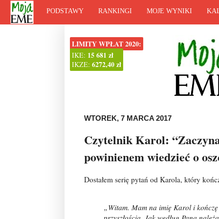
PODSTAWY
RANKINGI
MOJE WYNIKI
KA
LIMITY WPŁAT 2020:
15 681 zł
IKE:
6272,40 zł
IKZE:
WTOREK, 7 MARCA 2017
Czytelnik Karol: “Zaczyna
powinienem wiedzieć o osz
Dostałem serię pytań od Karola, który kończ
„
Witam. Mam na imię Karol i kończę 
przyszłością. Jak według Pana należ