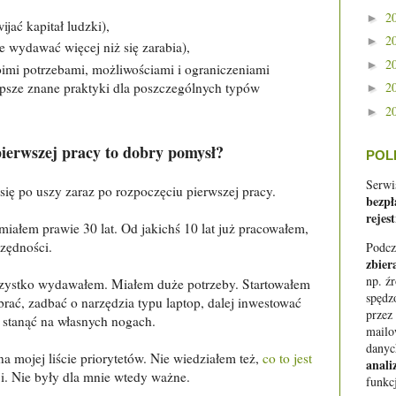
2
►
jać kapitał ludzki),
2
►
e wydawać więcej niż się zarabia),
2
►
imi potrzebami, możliwościami i ograniczeniami
epsze znane praktyki dla poszczególnych typów
2
►
2
►
pierwszej pracy to dobry pomysł?
POL
Serwi
ię po uszy zaraz po rozpoczęciu pierwszej pracy.
bezpł
rejest
iałem prawie 30 lat. Od jakichś 10 lat już pracowałem,
zędności.
Podcz
zbier
np. ź
wszystko wydawałem. Miałem duże potrzeby. Startowałem
spędz
rać, zadbać o narzędzia typu laptop, dalej inwestować
przez
e stanąć na własnych nogach.
mail
danyc
a mojej liście priorytetów. Nie wiedziałem też,
co to jest
anali
ji. Nie były dla mnie wtedy ważne.
funkc