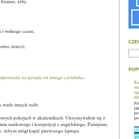
 finanse, żeby
 i wolnego czasu,
CZE
obec dzieci),
POP
odpowiedzi na pytanie od innego czytelnika
.
Ka
mu
zg
lu
Je
k wiele innych osób.
jak
po
bowych pokojach w akademikach. Utrzymywałem się z
pro
ium naukowego i korepetycji z angielskiego. Pamiętam,
ze, żebym mógł kupić pierwszego laptopa.