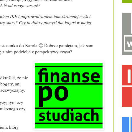
dzić od czego zacząć?
eniem IKE i odprowadzaniem tam skromnej części
bry stary? Czy to dobry pomysł dla kogoś w mojej
w stosunku do Karola 🙂 Dobrze pamiętam, jak sam
ę z nim podzielić z perspektywy czasu?
kreślić, że nie
bogaty, ani
nadzwyczajny.
tycyjnym czy
omicznego czy
iem, który