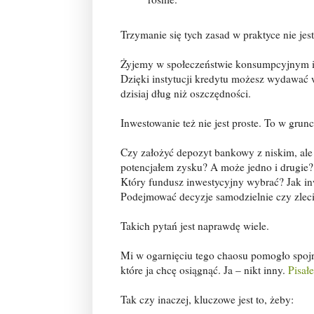
Trzymanie się tych zasad w praktyce nie jest
Żyjemy w społeczeństwie konsumpcyjnym i c
Dzięki instytucji kredytu możesz wydawać w
dzisiaj dług niż oszczędności.
Inwestowanie też nie jest proste. To w grun
Czy założyć depozyt bankowy z niskim, al
potencjałem zysku? A może jedno i drugie? 
Który fundusz inwestycyjny wybrać? Jak inw
Podejmować decyzje samodzielnie czy zlec
Takich pytań jest naprawdę wiele.
Mi w ogarnięciu tego chaosu pomogło spojr
które ja chcę osiągnąć. Ja – nikt inny.
Pisał
Tak czy inaczej, kluczowe jest to, żeby: