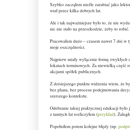
Szybko zacząłem nieźle zarabiać jako lektor
wiał przez kilka dobrych lat.
Ale i tak najważniejsze było to, że nie w
nic nie stało na przeszkodzie, żeby to robić.
Pracowałem dużo – czasem nawet 7 dni w 
moje oszczędności.
Najpierw miały wyłącznie formę zwykłych
lokatach terminowych. Za niewielką część 
akcjami spółek publicznych.
Z dzisiejszego punktu widzenia wiem, że by
bez planu, bez procesu podejmowania decyz
szerszego kontekstu.
Odebranie takiej praktycznej edukacji było
z tamtych lat rozliczyłem (
przykład
). Zaleg
Popełniłem potem kolejne błędy (np.
podpis