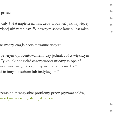
 proste.
ały świat napiera na nas, żeby wydawać jak najwięcej.
ięcej niż zarabiasz. W pewnym sensie łatwiej jest mieć
cie rzeczy ciągłe podejmowanie decyzji.
e pewnym oprocentowaniem, czy jednak coś z większym
Tylko jak podzielić oszczędności między te opcje?
estować na giełdzie, żeby nie tracić pieniędzy?
ić to innym osobom lub instytucjom?
zenie na te wszystkie problemy przez pryzmat celów,
em o tym w szczegółach jakiś czas temu
.