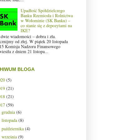
Upadłość Spółdzielczego
Banku Rzemiosła i Rolnictwa
w Wołominie (SK Banku) –
co stanie się z depozytami na
IKE?
 dwie wiadomości – dobra i zła.
cznijmy od złej. W piątek 20 listopada
15 Komisja Nadzoru Finansowego
wiesiła z dniem 21 listopa...
HIWUM BLOGA
020
(5)
019
(21)
018
(21)
017
(59)
grudnia
(6)
►
listopada
(8)
►
października
(4)
►
września
(9)
►