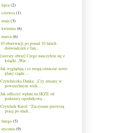
lipca
(2)
►
czerwca
(1)
►
maja
(3)
►
kwietnia
(6)
►
marca
(6)
▼
10 obserwacji po ponad 10 latach
doświadczeń z fun...
[szerszy obraz] Czego nauczyłem się z
książki „War...
Jak wyglądają i co mogą oznaczać nowe
plany rządu ...
Czytelniczka Danka: „Czy zmiany w
powszechnym wiek...
Jak odliczyć wpłatę na IKZE od
podstawy opodatkowa...
Czytelnik Karol: “Zaczynam pierwszą
pracę po studi...
lutego
(5)
►
stycznia
(9)
►