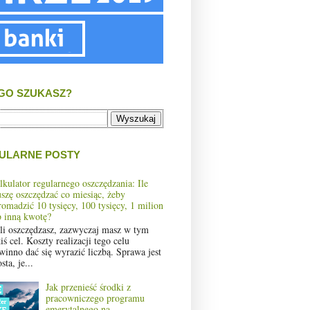
GO SZUKASZ?
ULARNE POSTY
lkulator regularnego oszczędzania: Ile
szę oszczędzać co miesiąc, żeby
romadzić 10 tysięcy, 100 tysięcy, 1 milion
b inną kwotę?
śli oszczędzasz, zazwyczaj masz w tym
iś cel. Koszty realizacji tego celu
winno dać się wyrazić liczbą. Sprawa jest
sta, je...
Jak przenieść środki z
pracowniczego programu
emerytalnego na