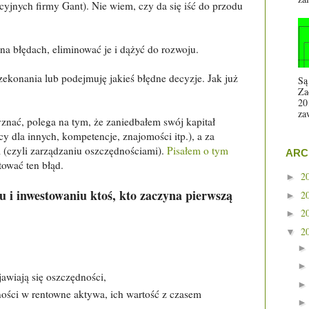
cyjnych firmy Gant). Nie wiem, czy da się iść do przodu
 na błędach, eliminować je i dążyć do rozwoju.
ekonania lub podejmuję jakieś błędne decyzje. Jak już
Są
Za
20
za
yznać, polega na tym, że zaniedbałem swój kapitał
y dla innych, kompetencje, znajomości itp.), a za
 (czyli zarządzaniu oszczędnościami).
Pisałem o tym
ARC
tować ten błąd.
2
►
u i inwestowaniu ktoś, kto zaczyna pierwszą
2
►
2
►
2
▼
jawiają się oszczędności,
dności w rentowne aktywa, ich wartość z czasem