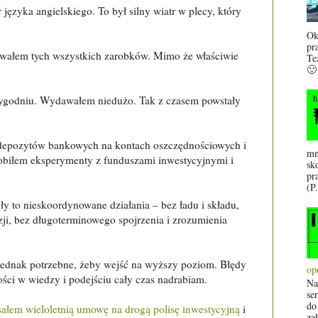
 języka angielskiego. To był silny wiatr w plecy, który
Ok
pr
ydawałem tych wszystkich zarobków. Mimo że właściwie
Te
🙂
tygodniu. Wydawałem niedużo. Tak z czasem powstały
 depozytów bankowych na kontach oszczędnościowych i
mn
robiłem eksperymenty z funduszami inwestycyjnymi i
sk
pr
(P.
ły to nieskoordynowane działania – bez ładu i składu,
ji, bez długoterminowego spojrzenia i zrozumienia
 jednak potrzebne, żeby wejść na wyższy poziom. Błędy
op
łości w wiedzy i podejściu cały czas nadrabiam.
Na
se
do
ałem wieloletnią umowę na drogą polisę inwestycyjną
i
za