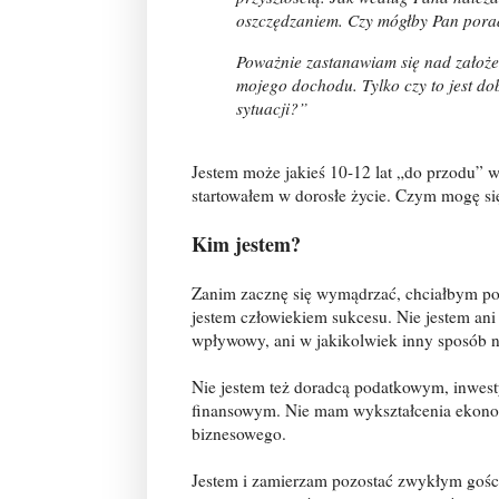
oszczędzaniem. Czy mógłby Pan pora
Poważnie zastanawiam się nad założ
mojego dochodu. Tylko czy to jest do
sytuacji?”
Jestem może jakieś 10-12 lat „do przodu” 
startowałem w dorosłe życie. Czym mogę si
Kim jestem?
Zanim zacznę się wymądrzać, chciałbym pod
jestem człowiekiem sukcesu. Nie jestem ani 
wpływowy, ani w jakikolwiek inny sposób 
Nie jestem też doradcą podatkowym, inwes
finansowym. Nie mam wykształcenia ekon
biznesowego.
Jestem i zamierzam pozostać zwykłym gośc