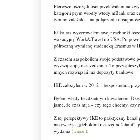
Pierwsze oszczędności przelewałem na zwyk
kategorii prym wiodły wtedy mBank oraz e
tym mi zależało – na połączeniu dostępnośc
Kilka raz wyzerowałem swoje rachunki osz
wakacyjny Work&Travel do USA. Po powro
półroczną wymianę studencką Erasmus w He
Z czasem zaspokoiłem swoje podstawowe potr
wyższą stopę oszczędzania. To przyspieszył
innych rozwiązań niż depozyty bankowe.
IKE założyłem w 2012 – bezpośrednią przyc
Byłem wtedy bezdzietnym kawalerem. Dzisia
jasne, że czas mija – czy tego chcemy, czy n
Z tej perspektywy IKE to praktyczny kanał
nazywać je „głębokimi oszczędnościami”, p
wydania (
więcej
).