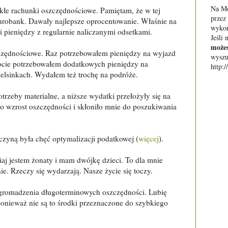
Na Mo
łe rachunki oszczędnościowe. Pamiętam, że w tej
przez
urobank. Dawały najlepsze oprocentowanie. Właśnie na
wykor
i pieniędzy z regularnie naliczanymi odsetkami.
Jeśli 
możes
czędnościowe. Raz potrzebowałem pieniędzy na wyjazd
wyszu
cie potrzebowałem dodatkowych pieniędzy na
http:
lsinkach. Wydałem też trochę na podróże.
zeby materialne, a niższe wydatki przełożyły się na
o wzrost oszczędności i skłoniło mnie do poszukiwania
zyną była chęć optymalizacji podatkowej (
więcej
).
j jestem żonaty i mam dwójkę dzieci. To dla mnie
ie. Rzeczy się wydarzają. Nasze życie się toczy.
 gromadzenia długoterminowych oszczędności. Lubię
onieważ nie są to środki przeznaczone do szybkiego