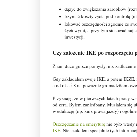
dążyć do zwiększania zarobków (rozwi
trzymać koszty życia pod kontrolą (ni
lokować oszczędności zgodnie ze swo
życiowymi, a przy tym stosować najl
inwestycji.
Czy założenie IKE po rozpoczęciu 
Znam dużo gorsze pomysły, np. zadłużenie s
Gdy zakładałem swoje IKE, a potem IKZE, m
a od ok. 5-8 na poważnie gromadziłem oszc
Przyznaję, że w pierwszych latach pracy 
od zera. Byłem zaniedbany. Musiałem się ub
w edukację (np. kurs prawa jazdy) i ogólni
Oszczędzanie na emeryturę
nie było wtedy n
IKE
. Nie szukałem specjalnie tych informac