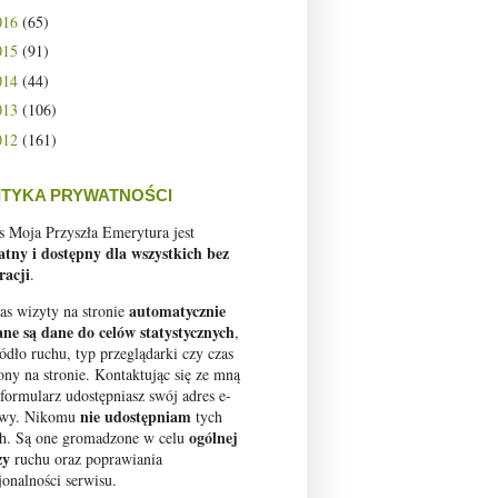
016
(65)
015
(91)
014
(44)
013
(106)
012
(161)
ITYKA PRYWATNOŚCI
s Moja Przyszła Emerytura jest
atny i dostępny dla wszystkich bez
racji
.
automatycznie
as wizyty na stronie
ane są dane do celów statystycznych
,
ródło ruchu, typ przeglądarki czy czas
ony na stronie. Kontaktując się ze mną
 formularz udostępniasz swój adres e-
nie udostępniam
owy. Nikomu
tych
ogólnej
h. Są one gromadzone w celu
zy
ruchu oraz poprawiania
jonalności serwisu.