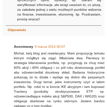
sprzecznych opinii, dyskucji, itp. Staram się
weryfikować informacje, ale wciąż uważam to, co piszę,
za zaledwie jednej z wielu możliwych punktów widzenia
na finanse, inwestowanie, ekonomię, itp. Pozdrawiam,
proszę wracać!
Odpowiedz
Anonimowy
9 marca 2014 00:07
Michał, twój blog jest rewelacyjny. Mam propozycję tematu
którym mógłbyś się zająć. Właściwie dwa. Pierwszy to
strategia bilansownia portfela, np. przyjmuję że chcę mieć
60% akcji i 40% obligacji i co pół roku dostosowuję portfel
aby odzwierciedlał docelowy skład. Badania historyczne
pokazują że to działa i wydaje się dobre dla pasywnych
inwestorów. Drugi temat: jakie instrumenty użyć w takim
portfelu. Np. robić to w koncie IKE akcyjnym i tam kupować
Trackery (produkty struktyryzowane ETP np.
odzwierciedlające indeks akcji S&P500, DAX i WIG20) oraz
obligacje skarbowe na rynku wtórnym. Jestem bardzo
ciekawy co o tym myślisz.