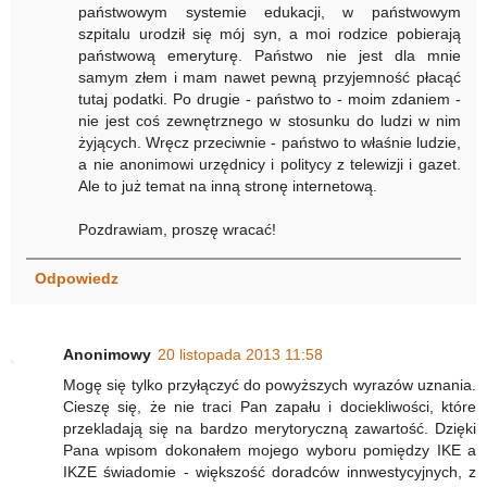
państwowym systemie edukacji, w państwowym
szpitalu urodził się mój syn, a moi rodzice pobierają
państwową emeryturę. Państwo nie jest dla mnie
samym złem i mam nawet pewną przyjemność płacąć
tutaj podatki. Po drugie - państwo to - moim zdaniem -
nie jest coś zewnętrznego w stosunku do ludzi w nim
żyjących. Wręcz przeciwnie - państwo to właśnie ludzie,
a nie anonimowi urzędnicy i politycy z telewizji i gazet.
Ale to już temat na inną stronę internetową.
Pozdrawiam, proszę wracać!
Odpowiedz
Anonimowy
20 listopada 2013 11:58
Mogę się tylko przyłączyć do powyższych wyrazów uznania.
Cieszę się, że nie traci Pan zapału i dociekliwości, które
przekladają się na bardzo merytoryczną zawartość. Dzięki
Pana wpisom dokonałem mojego wyboru pomiędzy IKE a
IKZE świadomie - większość doradców innwestycyjnych, z