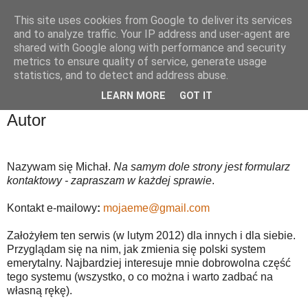
This site uses cookies from Google to deliver its services
and to analyze traffic. Your IP address and user-agent are
shared with Google along with performance and security
metrics to ensure quality of service, generate usage
statistics, and to detect and address abuse.
LEARN MORE
GOT IT
Autor
Nazywam się Michał.
Na samym dole strony jest formularz
kontaktowy - zapraszam w każdej sprawie
.
Kontakt e-mailowy
:
mojaeme@gmail.com
Założyłem ten serwis (w lutym 2012) dla innych i dla siebie.
Przyglądam się na nim, jak zmienia się polski system
emerytalny. Najbardziej interesuje mnie dobrowolna część
tego systemu (wszystko, o co można i warto zadbać na
własną rękę).