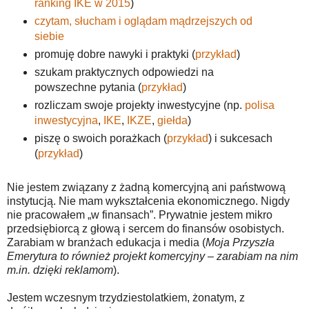
ranking IKE w 2015
)
czytam, słucham i oglądam mądrzejszych od
siebie
promuję dobre nawyki i praktyki (
przykład
)
szukam praktycznych odpowiedzi na
powszechne pytania (
przykład
)
rozliczam swoje projekty inwestycyjne (np.
polisa
inwestycyjna
,
IKE
,
IKZE
,
giełda
)
piszę o swoich porażkach (
przykład
) i sukcesach
(
przykład
)
Nie jestem związany z żadną komercyjną ani państwową
instytucją. Nie mam wykształcenia ekonomicznego. Nigdy
nie pracowałem „w finansach”. Prywatnie jestem mikro
przedsiębiorcą z głową i sercem do finansów osobistych.
Zarabiam w branżach edukacja i media (
Moja Przyszła
Emerytura to również projekt komercyjny – zarabiam na nim
m.in. dzięki reklamom
).
Jestem wczesnym trzydziestolatkiem, żonatym, z