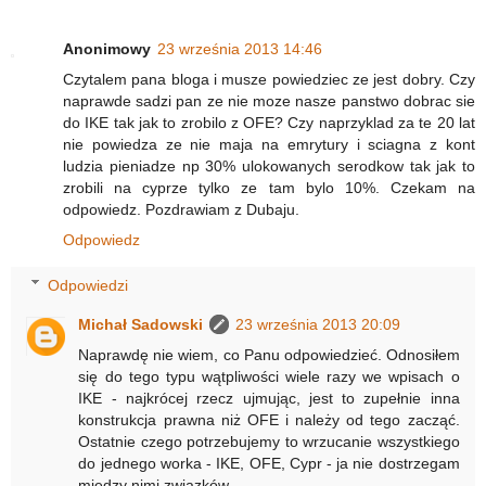
Anonimowy
23 września 2013 14:46
Czytalem pana bloga i musze powiedziec ze jest dobry. Czy
naprawde sadzi pan ze nie moze nasze panstwo dobrac sie
do IKE tak jak to zrobilo z OFE? Czy naprzyklad za te 20 lat
nie powiedza ze nie maja na emrytury i sciagna z kont
ludzia pieniadze np 30% ulokowanych serodkow tak jak to
zrobili na cyprze tylko ze tam bylo 10%. Czekam na
odpowiedz. Pozdrawiam z Dubaju.
Odpowiedz
Odpowiedzi
Michał Sadowski
23 września 2013 20:09
Naprawdę nie wiem, co Panu odpowiedzieć. Odnosiłem
się do tego typu wątpliwości wiele razy we wpisach o
IKE - najkrócej rzecz ujmując, jest to zupełnie inna
konstrukcja prawna niż OFE i należy od tego zacząć.
Ostatnie czego potrzebujemy to wrzucanie wszystkiego
do jednego worka - IKE, OFE, Cypr - ja nie dostrzegam
między nimi związków.