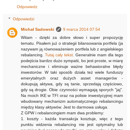
Odpowiedz
Odpowiedzi
Michał Sadowski
9 marca 2014 07:54
Witam - dzięki za dobre słowo i super propozycję
tematu. Pisałem już o strategii bilansowania portfela (ja
nazywam ją równoważeniem portfela lub z angielskiego
rebalancing.
Tutaj cały tekst
. Generalnie mam dla tego
podejścia bardzo dużo sympatii, bo jest proste, w miarę
mechaniczne i eliminuje ważne behawioralne błędy
inwestorów. W taki sposób działa też wiele funduszy
emerytalnych oraz dużych asset managerów -
dokupują aktywa, gdy są tanie, sprzedają częściowo,
gdy są drogie. Obie czynności wymagają sporych "jaj".
Na moich IKE w TFI oraz na polisie inwestycyjnej mam
wbudowany mechanizm automatycznego rebalancingu
między klasy aktywów. Jest to darmowa usługa.
Z GPW i rebalancingiem mam dwa problemy:
1. koszty - każda transakcja kosztuje, więc z tego
punktu widzenia rebalancing nie jest optymalny lub