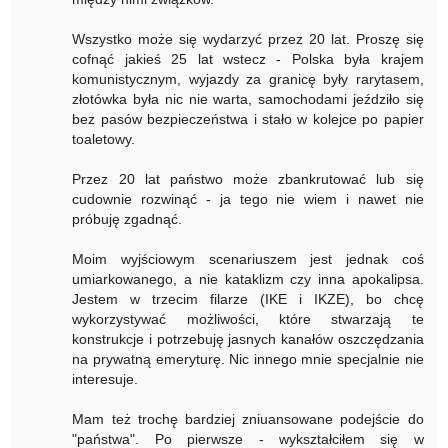
Wszystko może się wydarzyć przez 20 lat. Proszę się
cofnąć jakieś 25 lat wstecz - Polska była krajem
komunistycznym, wyjazdy za granicę były rarytasem,
złotówka była nic nie warta, samochodami jeździło się
bez pasów bezpieczeństwa i stało w kolejce po papier
toaletowy.
Przez 20 lat państwo może zbankrutować lub się
cudownie rozwinąć - ja tego nie wiem i nawet nie
próbuję zgadnąć.
Moim wyjściowym scenariuszem jest jednak coś
umiarkowanego, a nie kataklizm czy inna apokalipsa.
Jestem w trzecim filarze (IKE i IKZE), bo chcę
wykorzystywać możliwości, które stwarzają te
konstrukcje i potrzebuję jasnych kanałów oszczędzania
na prywatną emeryturę. Nic innego mnie specjalnie nie
interesuje.
Mam też trochę bardziej zniuansowane podejście do
"państwa". Po pierwsze - wykształciłem się w