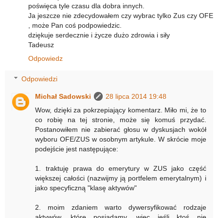
poświęca tyle czasu dla dobra innych.
Ja jeszcze nie zdecydowałem czy wybrac tylko Zus czy OFE
, może Pan coś podpowiedzic.
dziękuje serdecznie i życze dużo zdrowia i siły
Tadeusz
Odpowiedz
Odpowiedzi
Michał Sadowski
28 lipca 2014 19:48
Wow, dzięki za pokrzepiający komentarz. Miło mi, że to
co robię na tej stronie, może się komuś przydać.
Postanowiłem nie zabierać głosu w dyskusjach wokół
wyboru OFE/ZUS w osobnym artykule. W skrócie moje
podejście jest następujące:
1. traktuję prawa do emerytury w ZUS jako część
większej całości (nazwijmy ją portfelem emerytalnym) i
jako specyficzną "klasę aktywów"
2. moim zdaniem warto dywersyfikować rodzaje
aktywów, które posiadamy, więc jeśli ktoś nie