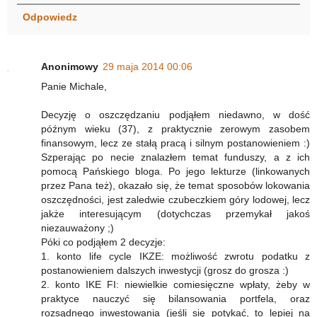
Odpowiedz
Anonimowy
29 maja 2014 00:06
Panie Michale,
Decyzję o oszczędzaniu podjąłem niedawno, w dość
późnym wieku (37), z praktycznie zerowym zasobem
finansowym, lecz ze stałą pracą i silnym postanowieniem :)
Szperając po necie znalazłem temat funduszy, a z ich
pomocą Pańskiego bloga. Po jego lekturze (linkowanych
przez Pana też), okazało się, że temat sposobów lokowania
oszczędności, jest zaledwie czubeczkiem góry lodowej, lecz
jakże interesującym (dotychczas przemykał jakoś
niezauważony ;)
Póki co podjąłem 2 decyzje:
1. konto life cycle IKZE: możliwość zwrotu podatku z
postanowieniem dalszych inwestycji (grosz do grosza :)
2. konto IKE FI: niewielkie comiesięczne wpłaty, żeby w
praktyce nauczyć się bilansowania portfela, oraz
rozsądnego inwestowania (jeśli się potykać, to lepiej na