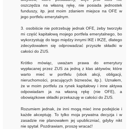
oszczędza na własną rękę, nie posiada jednostek
funduszy, itp. jest moim zdaniem miejsce na OFE w
jego portfelu emerytalnym.
3. osobiście nie potrzebuję jednak OFE, żeby tworzyło
mi część kapitałową mojego portfela emerytalnego, bo
wykorzystuję do tego między innymi IKE i IKZE, dlatego
zdecydowałem się odprowadzać przyszłe składki w
całości do ZUS.
Krótko mówiąc, uważam prawa do emerytury
wypłacanej przez ZUS za jedną z klas aktywów, które
warto mieć w portfelu (obok akcji, obligacji,
nieruchomości, pracujących biznesów, itp.). Uznałem,
że w moim portfelu za rynek kapitałowy i inne aktywa
odpowiadam ja na własną rękę (nie OFE), a
obowiązkowe składki przekazuję w całości do ZUS.
Rozumiem jednak, że inni mogą mieć inne podejście i
każde akceptuję. To tylko moja prywatna decyzja i w
zasadzie nie planowałem jej upubliczniać, gdyby nikt
nie spytał. Pozdrawiam, proszę wracać!