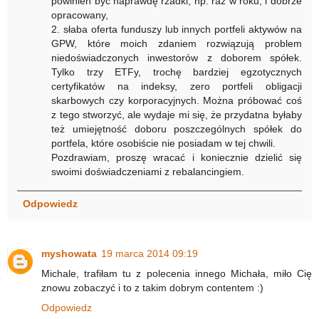
powinien być naprawdę rzadki, np. raz w roku, i dobrze
opracowany,
2. słaba oferta funduszy lub innych portfeli aktywów na
GPW, które moich zdaniem rozwiązują problem
niedoświadczonych inwestorów z doborem spółek.
Tylko trzy ETFy, trochę bardziej egzotycznych
certyfikatów na indeksy, zero portfeli obligacji
skarbowych czy korporacyjnych. Można próbować coś
z tego stworzyć, ale wydaje mi się, że przydatna byłaby
też umiejętność doboru poszczególnych spółek do
portfela, które osobiście nie posiadam w tej chwili.
Pozdrawiam, proszę wracać i koniecznie dzielić się
swoimi doświadczeniami z rebalancingiem.
Odpowiedz
myshowata
19 marca 2014 09:19
Michale, trafiłam tu z polecenia innego Michała, miło Cię
znowu zobaczyć i to z takim dobrym contentem :)
Odpowiedz