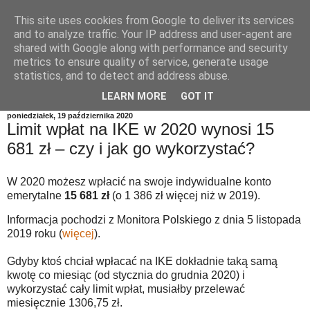
This site uses cookies from Google to deliver its services
and to analyze traffic. Your IP address and user-agent are
shared with Google along with performance and security
metrics to ensure quality of service, generate usage
statistics, and to detect and address abuse.
LEARN MORE
GOT IT
poniedziałek, 19 października 2020
Limit wpłat na IKE w 2020 wynosi 15
681 zł – czy i jak go wykorzystać?
W 2020 możesz wpłacić na swoje indywidualne konto
emerytalne
15 681 zł
(o 1 386 zł więcej niż w 2019).
Informacja pochodzi z Monitora Polskiego z dnia 5 listopada
2019 roku (
więcej
).
Gdyby ktoś chciał wpłacać na IKE dokładnie taką samą
kwotę co miesiąc (od stycznia do grudnia 2020) i
wykorzystać cały limit wpłat, musiałby przelewać
miesięcznie 1306,75 zł.