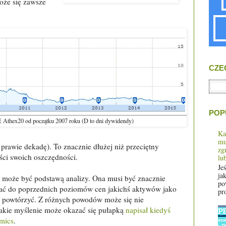
oże się zawsze
CZE
POP
Athex20 od początku 2007 roku (D to dni dywidendy)
Ka
mu
 prawie dekadę). To znacznie dłużej niż przeciętny
zg
ości swoich oszczędności.
lu
Je
jak
ie może być podstawą analizy. Ona musi być znacznie
po
wać do poprzednich poziomów cen jakichś aktywów jako
pro
ci powtórzyć. Z różnych powodów może się nie
takie myślenie może okazać się pułapką
napisał kiedyś
omics
.