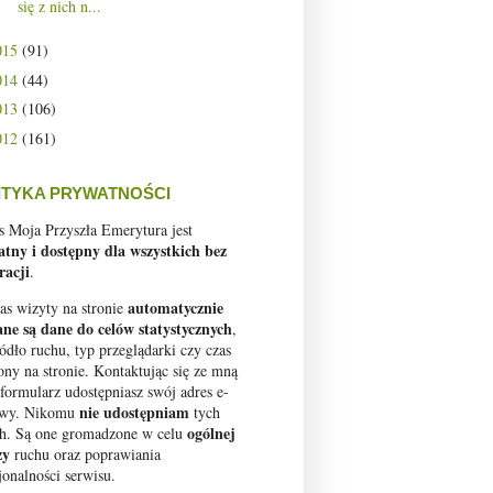
się z nich n...
015
(91)
014
(44)
013
(106)
012
(161)
ITYKA PRYWATNOŚCI
s Moja Przyszła Emerytura jest
atny i dostępny dla wszystkich bez
racji
.
automatycznie
as wizyty na stronie
ane są dane do celów statystycznych
,
ródło ruchu, typ przeglądarki czy czas
ony na stronie. Kontaktując się ze mną
 formularz udostępniasz swój adres e-
nie udostępniam
owy. Nikomu
tych
ogólnej
h. Są one gromadzone w celu
zy
ruchu oraz poprawiania
jonalności serwisu.