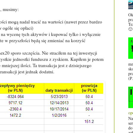
, musimy:
Ok
pr
ości mogą nadal tracić na wartości (nawet przez bardzo
Te
w ogóle się opłaci)
🙂
 na wycenę tych aktywów i kupować tylko i wyłącznie
e w przyszłości będą się zmieniać na korzyść
20 sporo szczęścia. Nie straciłem na tej inwestycji
ystkie jednostki funduszu z zyskiem. Kupiłem je potem
mn
mniejszej ilości. Ta transakcja jest z dzisiejszego
sk
ransakcji jest jednak dodatni.
pr
(P.
op
Na
se
do
za