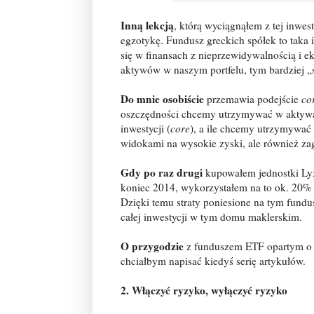
Inną lekcją
, którą wyciągnąłem z tej inwest
egzotykę. Fundusz greckich spółek to taka
się w finansach z nieprzewidywalnością i 
aktywów w naszym portfelu, tym bardziej „s
Do mnie osobiście
przemawia podejście
co
oszczędności chcemy utrzymywać w aktywach
inwestycji (
core
), a ile chcemy utrzymywać
widokami na wysokie zyski, ale również za
Gdy po raz drugi
kupowałem jednostki Ly
koniec 2014, wykorzystałem na to ok. 20%
Dzięki temu straty poniesione na tym fund
całej inwestycji w tym domu maklerskim.
O przygodzie
z funduszem ETF opartym o g
chciałbym napisać kiedyś serię artykułów.
2. Włączyć ryzyko, wyłączyć ryzyko