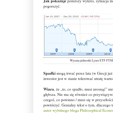
Jak pokazuje
poniższy wykres, sytuacja m
pogorszyć.
Wycena jednostki Lyxor ETF FTSE 
Spadki
mogą trwać przez lata (w Grecji już
inwestor jest w stanie tolerować utratę wart
Wiara
, że „to, co spadło, musi urosnąć” n
głębsza. Nie ma się również co przywiązy
czegoś, co powinno / musi się w przyszłoś
powtórzyć. Genialny tekst o tym, dlaczego 
autor wybitnego bloga Philosophical Econ