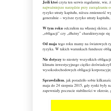
Jeśli ktoś
czyta ten serwis regularnie, wie
najważniejsze narzędzie przy zarządzaniu 
ryzyko utraty kapitału, niższa zmienność wy
generalnie – wyższe ryzyko utraty kapitału
W tym roku
odczułem na własnej skórze, ż
„obligacji” czy „dłużny” charakteryzuje się
Od maja
tego roku mamy na światowych ry
ryzyka. W takich warunkach fundusze obliga
Nie dotyczy
to niestety wszystkich obligacj
klimatu inwestycyjnego ciężko doświadczył
wysokodochodowych obligacji korporacyjny
Sprawdziłem
, jak poradziło sobie kilkana
maja do 24 sierpnia 2015, gdy rynki były na
zapewniały poczucie stabilności w okresie,