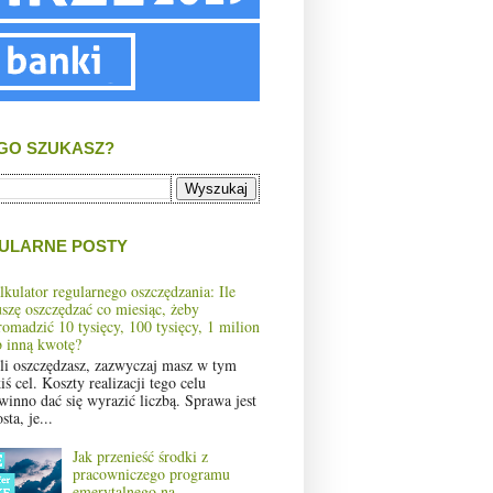
GO SZUKASZ?
ULARNE POSTY
lkulator regularnego oszczędzania: Ile
szę oszczędzać co miesiąc, żeby
romadzić 10 tysięcy, 100 tysięcy, 1 milion
b inną kwotę?
śli oszczędzasz, zazwyczaj masz w tym
iś cel. Koszty realizacji tego celu
winno dać się wyrazić liczbą. Sprawa jest
sta, je...
Jak przenieść środki z
pracowniczego programu
emerytalnego na