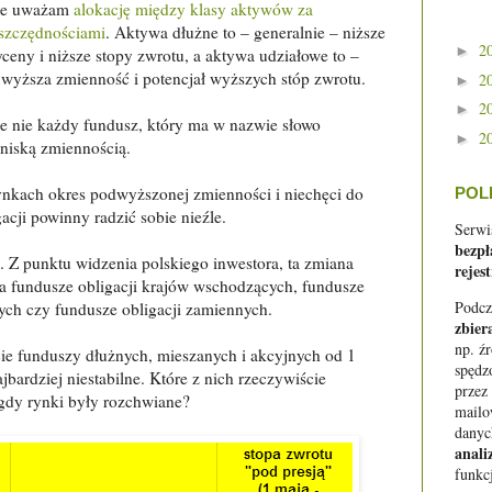
, że uważam
alokację między klasy aktywów za
oszczędnościami
. Aktywa dłużne to – generalnie – niższe
2
►
ceny i niższe stopy zwrotu, a aktywa udziałowe to –
, wyższa zmienność i potencjał wyższych stóp zwrotu.
2
►
2
►
e nie każdy fundusz, który ma w nazwie słowo
2
►
 niską zmiennością.
nkach okres podwyższonej zmienności i niechęci do
POL
cji powinny radzić sobie nieźle.
Serwi
bezpł
i. Z punktu widzenia polskiego inwestora, ta zmiana
rejest
a fundusze obligacji krajów wschodzących, fundusze
Podcz
ch czy fundusze obligacji zamiennych.
zbier
np. ź
ście funduszy dłużnych, mieszanych i akcyjnych od 1
spędz
jbardziej niestabilne. Które z nich rzeczywiście
przez
 gdy rynki były rozchwiane?
mail
danyc
anali
funkc