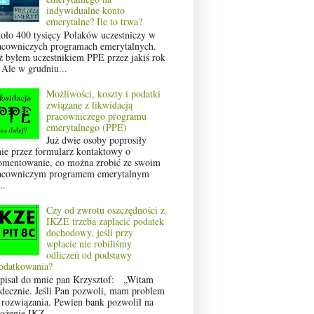
indywidualne konto
emerytalne? Ile to trwa?
oło 400 tysięcy Polaków uczestniczy w
acowniczych programach emerytalnych.
ż byłem uczestnikiem PPE przez jakiś rok
 Ale w grudniu...
Możliwości, koszty i podatki
związane z likwidacją
pracowniczego programu
emerytalnego (PPE)
Już dwie osoby poprosiły
ie przez formularz kontaktowy o
omentowanie, co można zrobić ze swoim
acowniczym programem emerytalnym
..
Czy od zwrotu oszczędności z
IKZE trzeba zapłacić podatek
dochodowy, jeśli przy
wpłacie nie robiliśmy
odliczeń od podstawy
odatkowania?
pisał do mnie pan Krzysztof: „Witam
rdecznie. Jeśli Pan pozwoli, mam problem
 rozwiązania. Pewien bank pozwolił na
łożenie IKZ...