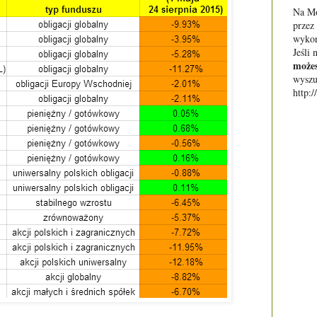
Na Mo
przez
wykor
Jeśli 
możes
wyszu
http: