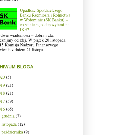
Upadłość Spółdzielczego
Banku Rzemiosła i Rolnictwa
w Wołominie (SK Banku) –
co stanie się z depozytami na
IKE?
 dwie wiadomości – dobra i zła.
cznijmy od złej. W piątek 20 listopada
15 Komisja Nadzoru Finansowego
wiesiła z dniem 21 listopa...
HIWUM BLOGA
020
(5)
019
(21)
018
(21)
017
(59)
016
(65)
grudnia
(7)
►
listopada
(12)
►
października
(9)
►