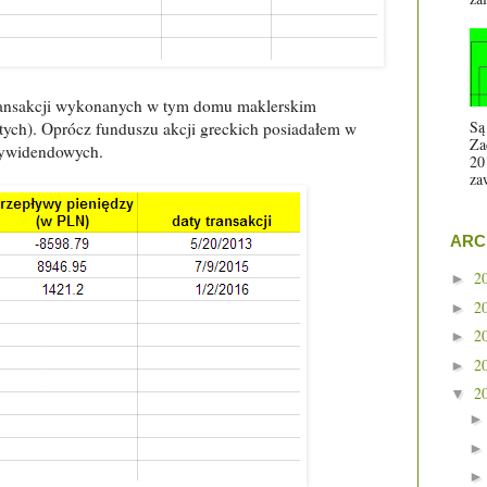
transakcji wykonanych w tym domu maklerskim
Są
tych). Oprócz funduszu akcji greckich posiadałem w
Za
dywidendowych.
20
za
ARC
2
►
2
►
2
►
2
►
2
▼