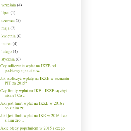
września
(4)
►
lipca
(1)
►
czerwca
(5)
►
maja
(7)
►
kwietnia
(6)
►
marca
(4)
►
lutego
(4)
►
stycznia
(6)
▼
Czy odliczenie wpłat na IKZE od
podstawy opodatkow...
Jak rozliczyć wpłatę na IKZE w zeznaniu
PIT za 2015?
Czy limity wpłat na IKE i IKZE są zbyt
niskie? Co ...
Jaki jest limit wpłat na IKZE w 2016 i
co z nim zr...
Jaki jest limit wpłat na IKE w 2016 i co
z nim zro...
Jakie błędy popełniłem w 2015 i czego