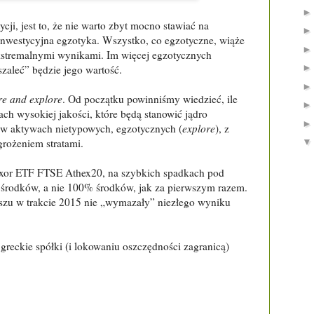
ycji, jest to, że nie warto zbyt mocno stawiać na
 inwestycyjna egzotyka. Wszystko, co egzotyczne, wiąże
ekstremalnymi wynikami. Im więcej egzotycznych
zaleć” będzie jego wartość.
re and explore
. Od początku powinniśmy wiedzieć, ile
 wysokiej jakości, które będą stanowić jądro
 w aktywach nietypowych, egzotycznych (
explore
), z
grożeniem stratami.
xor ETF FTSE Athex20, na szybkich spadkach pod
 środków, a nie 100% środków, jak za pierwszym razem.
uszu w trakcie 2015 nie „wymazały” niezłego wyniku
reckie spółki (i lokowaniu oszczędności zagranicą)