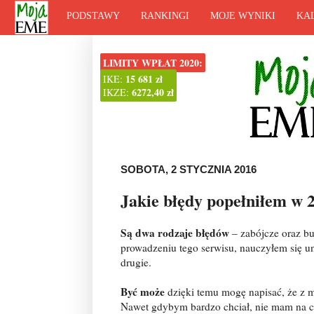
PODSTAWY
RANKINGI
MOJE WYNIKI
KA
LIMITY WPŁAT 2020:
15 681 zł
IKE:
6272,40 zł
IKZE:
SOBOTA, 2 STYCZNIA 2016
Jakie błędy popełniłem w 2
Są dwa rodzaje błędów
– zabójcze oraz bu
prowadzeniu tego serwisu, nauczyłem się un
drugie.
Być może
dzięki temu mogę napisać, że z m
Nawet gdybym bardzo chciał, nie mam na c