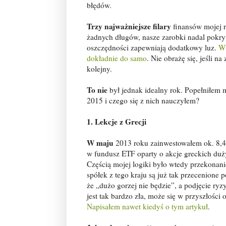
błędów.
Trzy najważniejsze filary
finansów mojej r
żadnych długów, nasze zarobki nadal pokr
oszczędności zapewniają dodatkowy luz.
W 
dokładnie do samo
. Nie obrażę się, jeśli 
kolejny.
To nie
był jednak idealny rok. Popełniłem
2015 i czego się z nich nauczyłem?
1. Lekcje z Grecji
W maju
2013 roku zainwestowałem ok. 8,4 
w fundusz ETF oparty o akcje greckich duż
Częścią mojej logiki było wtedy przekonani
spółek z tego kraju są już tak przecenione p
że „dużo gorzej nie będzie”, a podjęcie ryz
jest tak bardzo zła, może się w przyszłości o
Napisałem nawet kiedyś o tym artykuł
.