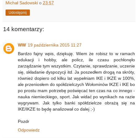
Michał Sadowski
o
23:57
Udostępnij
14 komentarzy:
WW
19 października 2015 11:27
Bardzo fajny wpis, dziękuję. Wiem że robisz to w ramach
edukacji i hobby, ale policz, ile czasu pochłonęło
zarządzanie tym wszystkim. Czytanie, sprawdzanie, uczenie
się, składanie dyspozycji itd. Ja poszedłem drogą na skróty,
również dopiero od kilku lat wypełniam IKE i IKZE w 100%,
ale przeniosłem do spółdzielczych Wołominów IKZE i IKE bo
po prostu mam potrzebę poświęcać ten czas na co innego -
nauka niemieckiego, sport. Jak widać po wynikach na razie
wygrywam. Jak tylko banki spółdzielcze obrażą się na
IKE/IKZE to będę analizował co dalej ;-)
Pozdr
Odpowiedz