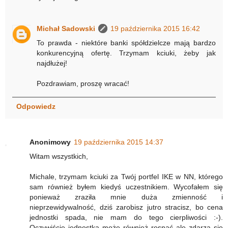
Michał Sadowski
19 października 2015 16:42
To prawda - niektóre banki spółdzielcze mają bardzo
konkurencyjną ofertę. Trzymam kciuki, żeby jak
najdłużej!
Pozdrawiam, proszę wracać!
Odpowiedz
Anonimowy
19 października 2015 14:37
Witam wszystkich,
Michale, trzymam kciuki za Twój portfel IKE w NN, którego
sam również byłem kiedyś uczestnikiem. Wycofałem się
ponieważ zraziła mnie duża zmienność i
nieprzewidywalność, dziś zarobisz jutro stracisz, bo cena
jednostki spada, nie mam do tego cierpliwości :-).
Oczywiście jednostka może również rosnąć ale zdarza się