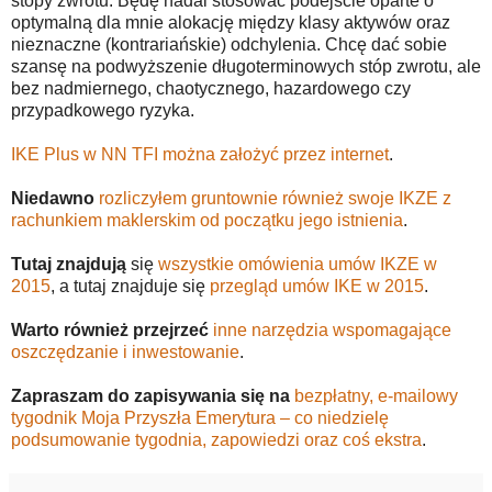
stopy zwrotu. Będę nadal stosować podejście oparte o
optymalną dla mnie alokację między klasy aktywów oraz
nieznaczne (kontrariańskie) odchylenia. Chcę dać sobie
szansę na podwyższenie długoterminowych stóp zwrotu, ale
bez nadmiernego, chaotycznego, hazardowego czy
przypadkowego ryzyka.
IKE Plus w NN TFI można założyć przez internet
.
Niedawno
rozliczyłem gruntownie również swoje IKZE z
rachunkiem maklerskim od początku jego istnienia
.
Tutaj znajdują
się
wszystkie omówienia umów IKZE w
2015
, a tutaj znajduje się
przegląd umów IKE w 2015
.
Warto również przejrzeć
inne narzędzia wspomagające
oszczędzanie i inwestowanie
.
Zapraszam do zapisywania się na
bezpłatny, e-mailowy
tygodnik Moja Przyszła Emerytura – co niedzielę
podsumowanie tygodnia, zapowiedzi oraz coś ekstra
.