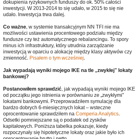
dokupienia ryzykownych funduszy do ok. 50% całości
inwestycji. W 2013-2014 to się udało, w 2015 to się nie
udało. Inwestycja trwa dalej.
Co ważne
, w systemie transakcyjnym NN TFI nie ma
możliwości ustawienia procentowego podziału między
fundusze czy też automatycznego rebalancingu. To spory
minus ich infrastruktury, który utrudnia zarządzanie
inwestycją w oparciu o alokację między klasy aktywów czy
zmienność.
Pisałem o tym wcześniej
.
Jak wypadają wyniki mojego IKE na tle „zwykłej” lokaty
bankowej?
Postanowiłem sprawdzić
, jak wypadają wyniki mojego IKE
od początku jego istnienia w porównaniu ze „zwykłymi”
lokatami bankowymi. Przeprowadziłem symulację dla
bardzo dobrych 6-miesięcznych lokat – wsteczne
oprocentowanie sprawdziłem na
Comperia Analytics
.
Odsetki pomniejszane są o podatek od zysków
kapitałowych. Poniższa tabelka pokazuje, kiedy
rozpoczynały się hipotetyczne lokaty oraz jakie było ich
oprocentowanie brutto i netto.