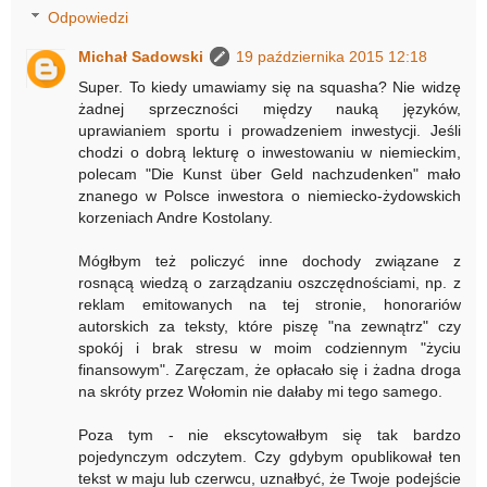
Odpowiedzi
Michał Sadowski
19 października 2015 12:18
Super. To kiedy umawiamy się na squasha? Nie widzę
żadnej sprzeczności między nauką języków,
uprawianiem sportu i prowadzeniem inwestycji. Jeśli
chodzi o dobrą lekturę o inwestowaniu w niemieckim,
polecam "Die Kunst über Geld nachzudenken" mało
znanego w Polsce inwestora o niemiecko-żydowskich
korzeniach Andre Kostolany.
Mógłbym też policzyć inne dochody związane z
rosnącą wiedzą o zarządzaniu oszczędnościami, np. z
reklam emitowanych na tej stronie, honorariów
autorskich za teksty, które piszę "na zewnątrz" czy
spokój i brak stresu w moim codziennym "życiu
finansowym". Zaręczam, że opłacało się i żadna droga
na skróty przez Wołomin nie dałaby mi tego samego.
Poza tym - nie ekscytowałbym się tak bardzo
pojedynczym odczytem. Czy gdybym opublikował ten
tekst w maju lub czerwcu, uznałbyć, że Twoje podejście