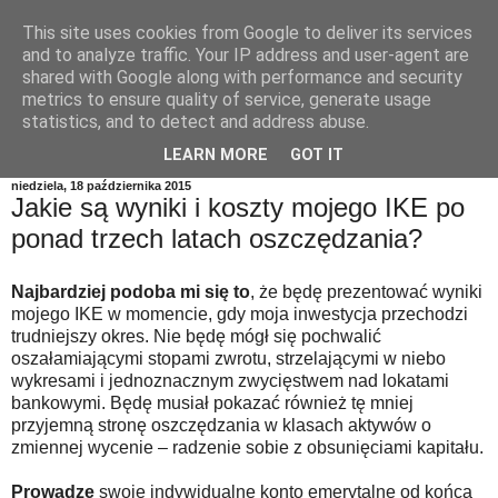
This site uses cookies from Google to deliver its services
and to analyze traffic. Your IP address and user-agent are
shared with Google along with performance and security
metrics to ensure quality of service, generate usage
statistics, and to detect and address abuse.
LEARN MORE
GOT IT
niedziela, 18 października 2015
Jakie są wyniki i koszty mojego IKE po
ponad trzech latach oszczędzania?
Najbardziej podoba mi się to
, że będę prezentować wyniki
mojego IKE w momencie, gdy moja inwestycja przechodzi
trudniejszy okres. Nie będę mógł się pochwalić
oszałamiającymi stopami zwrotu, strzelającymi w niebo
wykresami i jednoznacznym zwycięstwem nad lokatami
bankowymi. Będę musiał pokazać również tę mniej
przyjemną stronę oszczędzania w klasach aktywów o
zmiennej wycenie – radzenie sobie z obsunięciami kapitału.
Prowadzę
swoje indywidualne konto emerytalne od końca