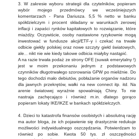
3. W zakresie wyboru strategii dla czytelników, popieram
wybór mojego przedmówcy we wcześniejszych
komentarzach - Pana Dariusza. 5,5 % netto w banku
spółdzielczym i procent składany w warunkach zerowej
inflacji i zapaści rynków kapitałowych to rozwiązanie, które
miażdży. Oczywiście, osoby nastawione ryzykownie mogą
inwestować w fundusze akcji/ETF-y i czekać na trwałe
odbicie giełdy polskiej oraz nowe szczyty giełd światowych,
ale... nikt nie wie kiedy takowe odbicia miałyby nastąpić.
A na razie trwała podaż ze strony OFE (suwak emerytalny !)
jest w moim przekonaniu jednym z podstawowych
czynników długotrwałego szorowania GPW po mieliźnie. Do
tego dochodzi mało debiutów, pobłażanie organów nadzoru
dla jawnych przekrętów, wałki na new connect itp. itd. Na
arenie światowej wyraźnie spowalniają Chiny. To nie
nastraja zachęcająco i również m.in. dlatego gorąco
popieram lokaty IKE/IKZE w bankach spółdzielczych.
4. Dzieci to katastrofa finansów osobistych i absolutną rację
ma autor bloga, że ich pojawienie się drastycznie redukuje
możliwości indywidualnego oszczędzania. Potwierdzam to
również po sobie. Kwota 50 tys. zł oszczędności