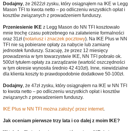
Dodajmy
, że 2622zł zysku, który osiągnąłem na IKE w Legg
Mason TFI to kwota netto – po odliczeniu wszystkich opłat i
kosztów związanych z prowadzeniem funduszy.
Przeniesienie IKE
z Legg Mason do NN TFI kosztowało
mnie trochę czasu potrzebnego na załatwienie formalności
oraz 31zł (
notariusz i znaczek pocztowy
). Na IKE Plus w NN
TFI nie są pobierane opłaty za nabycie lub zamianę
jednostek funduszy. Szacuję, że przez 12 miesięcy
prowadzenia w tym towarzystwie IKE, NN TFI pobrało ok.
500zł tytułem opłaty za zarządzanie (wartość oszczędności
w tym okresie wynosiła średnio 42 410zł). Inne, niewidzialne
dla klienta koszty to prawdopodobnie dodatkowe 50-100zł.
Dodajmy
, że 47zł zysku, który osiągnąłem na IKE w NN TFI
to kwota netto – po odliczeniu wszystkich opłat i kosztów
związanych z prowadzeniem funduszy.
IKE Plus w NN TFI można założyć przez internet
.
Jak oceniam pierwsze trzy lata i co dalej z moim IKE?