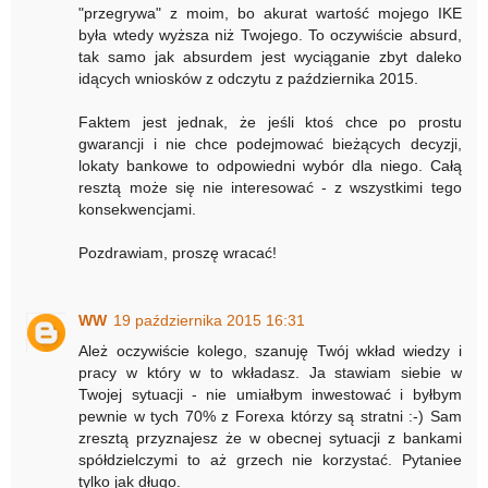
"przegrywa" z moim, bo akurat wartość mojego IKE
była wtedy wyższa niż Twojego. To oczywiście absurd,
tak samo jak absurdem jest wyciąganie zbyt daleko
idących wniosków z odczytu z października 2015.
Faktem jest jednak, że jeśli ktoś chce po prostu
gwarancji i nie chce podejmować bieżących decyzji,
lokaty bankowe to odpowiedni wybór dla niego. Całą
resztą może się nie interesować - z wszystkimi tego
konsekwencjami.
Pozdrawiam, proszę wracać!
WW
19 października 2015 16:31
Ależ oczywiście kolego, szanuję Twój wkład wiedzy i
pracy w który w to wkładasz. Ja stawiam siebie w
Twojej sytuacji - nie umiałbym inwestować i byłbym
pewnie w tych 70% z Forexa którzy są stratni :-) Sam
zresztą przyznajesz że w obecnej sytuacji z bankami
spółdzielczymi to aż grzech nie korzystać. Pytaniee
tylko jak długo.