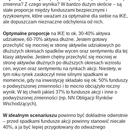
zmienna? Z czego wynika? W bardzo dużym skrócie – są
stałe proporcje między funduszami bezpiecznymi i
ryzykownymi, które uważam za optymalne dla siebie na IKE,
ale dopuszczam nieznaczne odchylenia od nich.
Optymalne proporcje
na IKE to ok. 30-40% aktywa
udziałowe, 60-70% aktywa dłużne. Jestem gotowy
przechylić się mocniej w stronę aktywów udziałowych po
dłuższych okresach spadków wycen oraz sentymentu dla tej
klasy aktywów. Jestem chętny przechylić się mocniej w
stronę aktywów dłużnych po dłuższych okresach wzrostu
cen, wycen oraz sentymentu na rynkach akcji. Niestety, w
tym roku rynek zaskoczył mnie silnymi spadkami w
momencie, gdy na inwestycję składało się ok. 50% funduszy
o podwyższonej zmienności i to mocno obciążyło roczny
wynik. W tej chwili jakieś 37% to fundusze akcji i inne o
podwyższonej zmienności (np. NN Obligacji Rynków
Wschodzących).
W idealnym scenariuszu
powinno być dokładnie odwrotnie
– przed spadkami fundusze akcji powinny stanowić niecałe
40%, a ja być lepiej przygotowany do odważnego