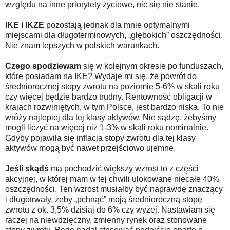
względu na inne priorytety życiowe, nic się nie stanie.
IKE i IKZE
pozostają jednak dla mnie optymalnymi
miejscami dla długoterminowych, „głębokich” oszczędności.
Nie znam lepszych w polskich warunkach.
Czego spodziewam
się w kolejnym okresie po funduszach,
które posiadam na IKE? Wydaje mi się, że powrót do
średniorocznej stopy zwrotu na poziomie 5-6% w skali roku
czy więcej będzie bardzo trudny. Rentowność obligacji w
krajach rozwiniętych, w tym Polsce, jest bardzo niska. To nie
wróży najlepiej dla tej klasy aktywów. Nie sądzę, żebyśmy
mogli liczyć na więcej niż 1-3% w skali roku nominalnie.
Gdyby pojawiła się inflacja stopy zwrotu dla tej klasy
aktywów mogą być nawet przejściowo ujemne.
Jeśli skądś
ma pochodzić większy wzrost to z części
akcyjnej, w której mam w tej chwili ulokowane niecałe 40%
oszczędności. Ten wzrost musiałby być naprawdę znaczący
i długotrwały, żeby „pchnąć” moją średnioroczną stopę
zwrotu z ok. 3,5% dzisiaj do 6% czy wyżej. Nastawiam się
raczej na niewdzięczny, zmienny rynek oraz stonowane