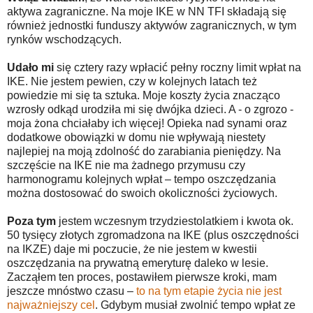
aktywa zagraniczne. Na moje IKE w NN TFI składają się
również jednostki funduszy aktywów zagranicznych, w tym
rynków wschodzących.
Udało mi
się cztery razy wpłacić pełny roczny limit wpłat na
IKE. Nie jestem pewien, czy w kolejnych latach też
powiedzie mi się ta sztuka. Moje koszty życia znacząco
wzrosły odkąd urodziła mi się dwójka dzieci. A - o zgrozo -
moja żona chciałaby ich więcej! Opieka nad synami oraz
dodatkowe obowiązki w domu nie wpływają niestety
najlepiej na moją zdolność do zarabiania pieniędzy. Na
szczęście na IKE nie ma żadnego przymusu czy
harmonogramu kolejnych wpłat – tempo oszczędzania
można dostosować do swoich okoliczności życiowych.
Poza tym
jestem wczesnym trzydziestolatkiem i kwota ok.
50 tysięcy złotych zgromadzona na IKE (plus oszczędności
na IKZE) daje mi poczucie, że nie jestem w kwestii
oszczędzania na prywatną emeryturę daleko w lesie.
Zacząłem ten proces, postawiłem pierwsze kroki, mam
jeszcze mnóstwo czasu –
to na tym etapie życia nie jest
najważniejszy cel
. Gdybym musiał zwolnić tempo wpłat ze