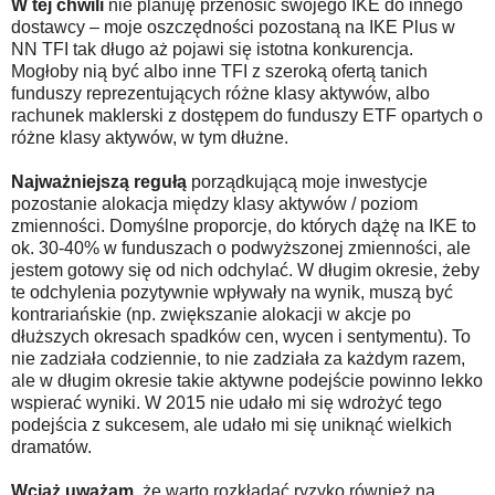
W tej chwili
nie planuję przenosić swojego IKE do innego
dostawcy – moje oszczędności pozostaną na IKE Plus w
NN TFI tak długo aż pojawi się istotna konkurencja.
Mogłoby nią być albo inne TFI z szeroką ofertą tanich
funduszy reprezentujących różne klasy aktywów, albo
rachunek maklerski z dostępem do funduszy ETF opartych o
różne klasy aktywów, w tym dłużne.
Najważniejszą regułą
porządkującą moje inwestycje
pozostanie alokacja między klasy aktywów / poziom
zmienności. Domyślne proporcje, do których dążę na IKE to
ok. 30-40% w funduszach o podwyższonej zmienności, ale
jestem gotowy się od nich odchylać. W długim okresie, żeby
te odchylenia pozytywnie wpływały na wynik, muszą być
kontrariańskie (np. zwiększanie alokacji w akcje po
dłuższych okresach spadków cen, wycen i sentymentu). To
nie zadziała codziennie, to nie zadziała za każdym razem,
ale w długim okresie takie aktywne podejście powinno lekko
wspierać wyniki. W 2015 nie udało mi się wdrożyć tego
podejścia z sukcesem, ale udało mi się uniknąć wielkich
dramatów.
Wciąż uważam
, że warto rozkładać ryzyko również na