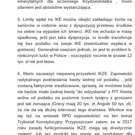
emerytalnych dla wczesnego trzydziestolatka , moim
zdaniem jest absolutnie wystarczająca.
5. Limity wpłat na IKE można obejść zakładając konta na
seniorów w rodzinie wraz z dyspozycją przelewu środków
na siebie na wypadek ich śmierci. IKE nie wchodzi w masę
spadkową, jeśli jest taka dyspozycja, to środki transferuje
się bez podatku na swoje IKE (ewentualnie wypłaca w
gotówce). Generalnie uważam jednak, że jest to problem b.
nielicznych ludzi w Polsce - oszczędzić rocznie te prawie 12
tys. zł nie jest łatwo.
6. Warto zauważyć niepewną przyszłość IKZE. Zapowiedzi
radykalnego podniesienia kwoty wolnej od podatku , jeśli
zostaną faktycznie zrealizowane, sprawią, że mnóstwo ludzi
nie będzie miało żadnej kwoty "do odzyskania" z PIT. Kwota
wolna od podatku na poziomie trzech tysięcy z groszami
jest tak żenująca (Grecy mają 20 tys. zł, Angole 50 tys. zł),
że nie da się dłużej tolerować tego draństwa. Wkrótce ma
się też na wniosek RPO wypowiedzieć na ten temat
Trybunał Konstytucyjny. Przypuszczam zatem, że w 2017
roku zasady funkcjonowania IKZE mogą się drastycznie
zmienić, lub też produkt ten stanie się produktem dla