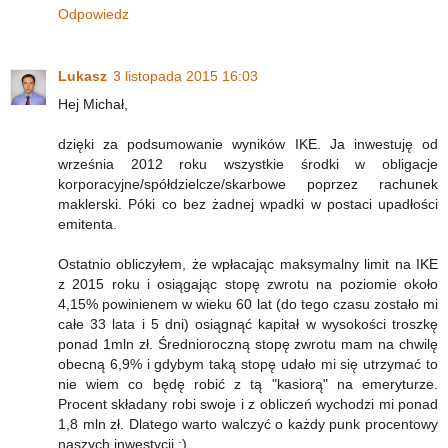
Odpowiedz
Lukasz
3 listopada 2015 16:03
Hej Michał,
dzięki za podsumowanie wyników IKE. Ja inwestuję od
września 2012 roku wszystkie środki w obligacje
korporacyjne/spółdzielcze/skarbowe poprzez rachunek
maklerski. Póki co bez żadnej wpadki w postaci upadłości
emitenta.
Ostatnio obliczyłem, że wpłacając maksymalny limit na IKE
z 2015 roku i osiągając stopę zwrotu na poziomie około
4,15% powinienem w wieku 60 lat (do tego czasu zostało mi
całe 33 lata i 5 dni) osiągnąć kapitał w wysokości troszkę
ponad 1mln zł. Średnioroczną stopę zwrotu mam na chwilę
obecną 6,9% i gdybym taką stopę udało mi się utrzymać to
nie wiem co będę robić z tą "kasiorą" na emeryturze.
Procent składany robi swoje i z obliczeń wychodzi mi ponad
1,8 mln zł. Dlatego warto walczyć o każdy punk procentowy
naszych inwestycji :)