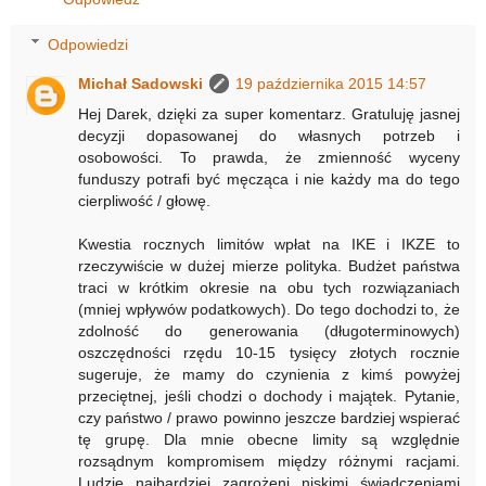
Odpowiedzi
Michał Sadowski
19 października 2015 14:57
Hej Darek, dzięki za super komentarz. Gratuluję jasnej
decyzji dopasowanej do własnych potrzeb i
osobowości. To prawda, że zmienność wyceny
funduszy potrafi być męcząca i nie każdy ma do tego
cierpliwość / głowę.
Kwestia rocznych limitów wpłat na IKE i IKZE to
rzeczywiście w dużej mierze polityka. Budżet państwa
traci w krótkim okresie na obu tych rozwiązaniach
(mniej wpływów podatkowych). Do tego dochodzi to, że
zdolność do generowania (długoterminowych)
oszczędności rzędu 10-15 tysięcy złotych rocznie
sugeruje, że mamy do czynienia z kimś powyżej
przeciętnej, jeśli chodzi o dochody i majątek. Pytanie,
czy państwo / prawo powinno jeszcze bardziej wspierać
tę grupę. Dla mnie obecne limity są względnie
rozsądnym kompromisem między różnymi racjami.
Ludzie najbardziej zagrożeni niskimi świadczeniami