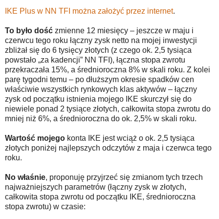
IKE Plus w NN TFI można założyć przez internet
.
To było dość
zmienne 12 miesięcy – jeszcze w maju i
czerwcu tego roku łączny zysk netto na mojej inwestycji
zbliżał się do 6 tysięcy złotych (z czego ok. 2,5 tysiąca
powstało „za kadencji” NN TFI), łączna stopa zwrotu
przekraczała 15%, a średnioroczna 8% w skali roku. Z kolei
parę tygodni temu – po dłuższym okresie spadków cen
właściwie wszystkich rynkowych klas aktywów – łączny
zysk od początku istnienia mojego IKE skurczył się do
niewiele ponad 2 tysiące złotych, całkowita stopa zwrotu do
mniej niż 6%, a średnioroczna do ok. 2,5% w skali roku.
Wartość mojego
konta IKE jest wciąż o ok. 2,5 tysiąca
złotych poniżej najlepszych odczytów z maja i czerwca tego
roku.
No właśnie
, proponuję przyjrzeć się zmianom tych trzech
najważniejszych parametrów (łączny zysk w złotych,
całkowita stopa zwrotu od początku IKE, średnioroczna
stopa zwrotu) w czasie: