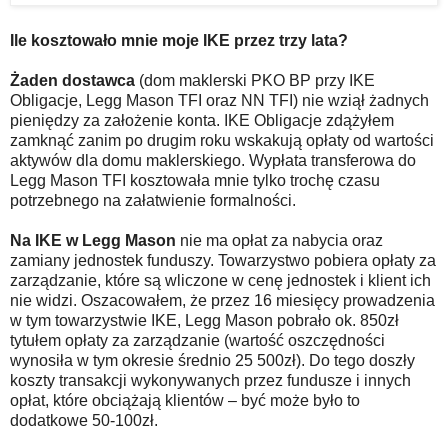
Ile kosztowało mnie moje IKE przez trzy lata?
Żaden dostawca
(dom maklerski PKO BP przy IKE
Obligacje, Legg Mason TFI oraz NN TFI) nie wziął żadnych
pieniędzy za założenie konta. IKE Obligacje zdążyłem
zamknąć zanim po drugim roku wskakują opłaty od wartości
aktywów dla domu maklerskiego. Wypłata transferowa do
Legg Mason TFI kosztowała mnie tylko trochę czasu
potrzebnego na załatwienie formalności.
Na IKE w Legg Mason
nie ma opłat za nabycia oraz
zamiany jednostek funduszy. Towarzystwo pobiera opłaty za
zarządzanie, które są wliczone w cenę jednostek i klient ich
nie widzi. Oszacowałem, że przez 16 miesięcy prowadzenia
w tym towarzystwie IKE, Legg Mason pobrało ok. 850zł
tytułem opłaty za zarządzanie (wartość oszczędności
wynosiła w tym okresie średnio 25 500zł). Do tego doszły
koszty transakcji wykonywanych przez fundusze i innych
opłat, które obciążają klientów – być może było to
dodatkowe 50-100zł.