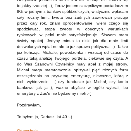
to jakby rzadziej :-), Teraz jestem szczęśliwym posiadaczem
IKE w jednym z banków spółdzielczych, w styczniu wpłacam
cały roczny limit, kwota bez żadnych zawirowań pracuje
przez cały rok, znam oprocentowanie, wiem czego się
spodziewać, stopa zwrotu w obecnych warunkach
rynkowych w pełni mnie satysfakcjonuje. Słowem mam
święty spokój. Jedyny minus to niski jak dla mnie limit
dozwolonych wpłat no ale to już sprawa polityczna :-). Także
już kończąc, Michale, powodzonka i wrzucaj od czasu do
czasu taką analizę Twojego portfela, ciekawie się czyta. A
do Was Szanowni Czytelnicy mały apel z mojej strony.
Michał mega merytorycznie opisywał pięć różnych form
oszczędzania na prywatną emeryturę, nieważne, którą z
nich wybierzecie... ( czy fundusze jak Michał, czy konto
bankowe jak ja ), ważne abyście w ogóle wybrali, bo
emerytury z Zus'u nie będziemy mieli :-(
Pozdrawiam,
To byłem ja, Dariusz, lat 40 :-)
Odpowiedz