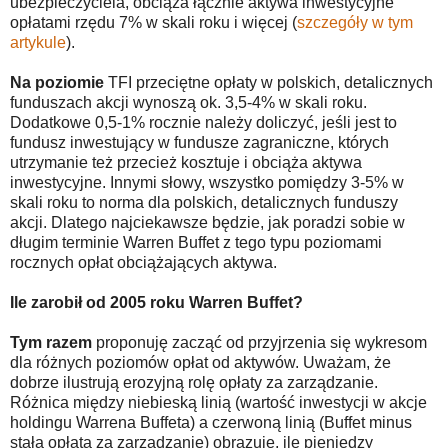
ubezpieczyciela, obciąża łącznie aktywa inwestycyjne
opłatami rzędu 7% w skali roku i więcej (
szczegóły w tym
artykule
).
Na poziomie
TFI przeciętne opłaty w polskich, detalicznych
funduszach akcji wynoszą ok. 3,5-4% w skali roku.
Dodatkowe 0,5-1% rocznie należy doliczyć, jeśli jest to
fundusz inwestujący w fundusze zagraniczne, których
utrzymanie też przecież kosztuje i obciąża aktywa
inwestycyjne. Innymi słowy, wszystko pomiędzy 3-5% w
skali roku to norma dla polskich, detalicznych funduszy
akcji. Dlatego najciekawsze będzie, jak poradzi sobie w
długim terminie Warren Buffet z tego typu poziomami
rocznych opłat obciążających aktywa.
Ile zarobił od 2005 roku Warren Buffet?
Tym razem
proponuję zacząć od przyjrzenia się wykresom
dla różnych poziomów opłat od aktywów. Uważam, że
dobrze ilustrują erozyjną rolę opłaty za zarządzanie.
Różnica między niebieską linią (wartość inwestycji w akcje
holdingu Warrena Buffeta) a czerwoną linią (Buffet minus
stała opłata za zarządzanie) obrazuje, ile pieniędzy