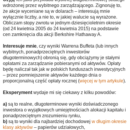
wdrożonej przez wybitnego zarządzającego. Zignoruję to,
że akcje wyceniane są w dolarach – interesują mnie
wyłącznie liczby, a nie to, w jakiej walucie są wyrażone.
Obliczam stopy zwrotu w jednym dziesięcioletnim okresie
(od 24 kwietnia 2005 do 24 kwietnia 2015) na podstawie
cen zamknięcia dla akcji Berkshire Hathaway A.
Interesuje mnie
, czy wyniki Warrena Buffeta (lub innych
wybitnych, ponadprzeciętnych inwestorów
długoterminowych) obronią się, gdy obciążymy je stałymi
opłatami za zarządzanie pobieranymi od aktywów. Opłaty
będę naliczał tak jak w polskich funduszach inwestycyjnych
– przez pomniejszenie aktywów każdego dnia o
proporcjonalną część opłaty rocznej (
więcej w tym artykule
).
Eksperyment
wydaje mi się ciekawy z kilku powodów:
a)
są to realne, długoterminowe wyniki doświadczonego
inwestora o wyjątkowych umiejętnościach alokacji kapitału i
ponadprzeciętnym zrozumieniu rynku,
b)
są to wyniki dla najbardziej dochodowej
w długim okresie
klasy aktywów
– papierów udziałowych,