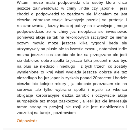
Witam, moze mała podpowiedz dla osoby ktora chce
jeszcze zainwestowac w chiny ,indie czy japonie , jesli
chodzi o podpowiedzi to zgadzam sie Michałem ze jest
cieszko zdradzac swoje inwestycje pozniej sa pretesje i
rozczarowania , kazdy inaczej patrzy na inwestycje , moge
podpowiedziec ze w chiny juz nieoplaca sie inwestowac
poniewaz akcje sa tak na rekordowych szczytach ze niema
oczym mowic moze jeszcze kilka tygodni beda sie
utrzymywaly na plusie ale to kwestia czasu , natomiast indie
mozna jeszcze cos zarobic ale tez sa przegrzane ale jesli
sie dobierze dobre spolki to jescze kilka procent moze byc
na plus ae nieduzo i niedlugo , z tych trzech co zostaly
wymienione to kraj wisni wyglada jeszcze dobrze ale tez
niezadlugo bo juz japonia zyskala ponad 20procent i bedzie
cieszko bic kolejne rekory , ja obecnie przezucam sie na
surowce ale tylko wybrane spolki i mysle ze wkoncu
obligacje korporacyjne dadza zarobic i oczywiscie akcje
europejskie tez moga zaskoczyc , a jesli juz cie interesuja
tamte strony to przyjzyj sie rosji ale jest nieobliczalna i
zaczekaj na turcje , pozdrawiam
Odpowiedz