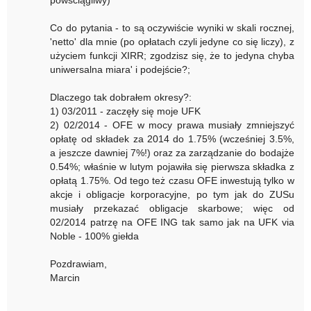
Co do pytania - to są oczywiście wyniki w skali rocznej,
'netto' dla mnie (po opłatach czyli jedyne co się liczy), z
użyciem funkcji XIRR; zgodzisz się, że to jedyna chyba
uniwersalna miara' i podejście?;
Dlaczego tak dobrałem okresy?:
1) 03/2011 - zaczęły się moje UFK
2) 02/2014 - OFE w mocy prawa musiały zmniejszyć
opłatę od składek za 2014 do 1.75% (wcześniej 3.5%,
a jeszcze dawniej 7%!) oraz za zarządzanie do bodajże
0.54%; właśnie w lutym pojawiła się pierwsza składka z
opłatą 1.75%. Od tego też czasu OFE inwestują tylko w
akcje i obligacje korporacyjne, po tym jak do ZUSu
musiały przekazać obligacje skarbowe; więc od
02/2014 patrzę na OFE ING tak samo jak na UFK via
Noble - 100% giełda
Pozdrawiam,
Marcin