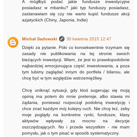
A mógłbyś podać jakie fundusze inwestycyjne
posiadasz w mbanku? jaki typ funduszy posiadasz,
zastanawiam się czy nie warto kupić fundusze akcji
azjatyckich (Chiny, Japonia, Indie)
Michał Sadowski
30 kwietnia 2015 12:47
Dzięki za pytanie. Póki co konsekwentnie trzymam się
zasady nie publikowania na tej stronie swoich
bieżących inwestycji. Wiem, że jest to prawdopodobnie
najbardziej emocjonująca część inwestowania, a poza
tym lubimy zaglądać innym do portfela / bilansu, ale
chcę być w tym względzie wstrzemięźliwy.
Chcę uniknąć sytuacji, gdy ktoś sugerując się moją
opinią ma potem do mnie pretensje, albo stawia mi
żądania, ponieważ rozpoczął podobną inwestycję i
chce znać każdym mój kolejny ruch. Nie chcę też, żeby
moje poglądy na konkretne rynki, fundusze, klasy
aktywów wpływały za mocno na decyzje
oszczędzających. No i przede wszystkim - nie mam
pomysłu, jak o tym pisać w sposób systematyczny.