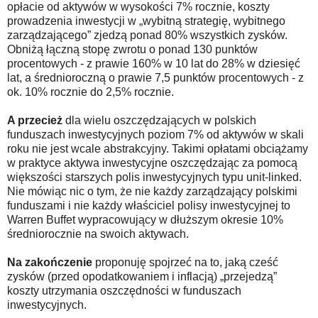
opłacie od aktywów w wysokości 7% rocznie, koszty
prowadzenia inwestycji w „wybitną strategię, wybitnego
zarządzającego” zjedzą ponad 80% wszystkich zysków.
Obniżą łączną stopę zwrotu o ponad 130 punktów
procentowych - z prawie 160% w 10 lat do 28% w dziesięć
lat, a średnioroczną o prawie 7,5 punktów procentowych - z
ok. 10% rocznie do 2,5% rocznie.
A przecież
dla wielu oszczędzających w polskich
funduszach inwestycyjnych poziom 7% od aktywów w skali
roku nie jest wcale abstrakcyjny. Takimi opłatami obciążamy
w praktyce aktywa inwestycyjne oszczędzając za pomocą
większości starszych polis inwestycyjnych typu unit-linked.
Nie mówiąc nic o tym, że nie każdy zarządzający polskimi
funduszami i nie każdy właściciel polisy inwestycyjnej to
Warren Buffet wypracowujący w dłuższym okresie 10%
średniorocznie na swoich aktywach.
Na zakończenie
proponuję spojrzeć na to, jaką cześć
zysków (przed opodatkowaniem i inflacją) „przejedzą”
koszty utrzymania oszczędności w funduszach
inwestycyjnych.