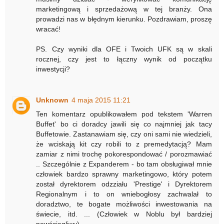
marketingową i sprzedażową w tej branży. Ona
prowadzi nas w błędnym kierunku. Pozdrawiam, proszę
wracać!
PS. Czy wyniki dla OFE i Twoich UFK są w skali
rocznej, czy jest to łączny wynik od początku
inwestycji?
Unknown
4 maja 2015 11:21
Ten komentarz opublikowałem pod tekstem 'Warren
Buffet' bo ci doradcy jawili się co najmniej jak tacy
Buffetowie. Zastanawiam się, czy oni sami nie wiedzieli,
że wciskają kit czy robili to z premedytacją? Mam
zamiar z nimi trochę pokorespondować / porozmawiać
.. Szczególnie z Expanderem - bo tam obsługiwał mnie
człowiek bardzo sprawny marketingowo, który potem
został dyrektorem odzziału 'Prestige' i Dyrektorem
Regionalnym i to on wniebogłosy zachwalał to
doradztwo, te bogate możliwości inwestowania na
świecie, itd. ... (Człowiek w Noblu był bardziej
powściągliwy)