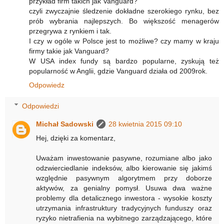
przykład firm takich jak Vanguard?
czyli zwyczajnie śledzenie dokładne szerokiego rynku, bez
prób wybrania najlepszych. Bo większość menagerów
przegrywa z rynkiem i tak.
I czy w ogóle w Polsce jest to możliwe? czy mamy w kraju
firmy takie jak Vanguard?
W USA index fundy są bardzo popularne, zyskują też
popularność w Anglii, gdzie Vanguard działa od 2009rok.
Odpowiedz
Odpowiedzi
Michał Sadowski
28 kwietnia 2015 09:10
Hej, dzięki za komentarz,
Uważam inwestowanie pasywne, rozumiane albo jako
odzwierciedlanie indeksów, albo kierowanie się jakimś
względnie pasywnym algorytmem przy doborze
aktywów, za genialny pomysł. Usuwa dwa ważne
problemy dla detalicznego inwestora - wysokie koszty
utrzymania infrastruktury tradycyjnych funduszy oraz
ryzyko nietrafienia na wybitnego zarządzającego, które