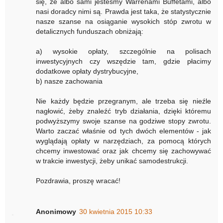
się, że albo sami jesteśmy Warrenami Buffetami, albo
nasi doradcy nimi są. Prawda jest taka, że statystycznie
nasze szanse na osiąganie wysokich stóp zwrotu w
detalicznych funduszach obniżają:
a) wysokie opłaty, szczególnie na polisach
inwestycyjnych czy wszędzie tam, gdzie płacimy
dodatkowe opłaty dystrybucyjne,
b) nasze zachowania
Nie każdy będzie przegranym, ale trzeba się nieźle
nagłowić, żeby znaleźć tryb działania, dzięki któremu
podwyższymy swoje szanse na godziwe stopy zwrotu.
Warto zaczać właśnie od tych dwóch elementów - jak
wyglądają opłaty w narzędziach, za pomocą których
chcemy inwestować oraz jak chcemy się zachowywać
w trakcie inwestycji, żeby unikać samodestrukcji.
Pozdrawia, proszę wracać!
Anonimowy
30 kwietnia 2015 10:33