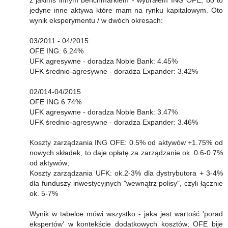
z jakimś innym benchmarkiem - wybrałem ING OFE, bo to
jedyne inne aktywa które mam na rynku kapitałowym. Oto
wynik eksperymentu / w dwóch okresach:
03/2011 - 04/2015:
OFE ING: 6.24%
UFK agresywne - doradza Noble Bank: 4.45%
UFK średnio-agresywne - doradza Expander: 3.42%
02/014-04/2015
OFE ING 6.74%
UFK agresywne - doradza Noble Bank: 3.47%
UFK średnio-agresywne - doradza Expander: 3.46%
Koszty zarządzania ING OFE: 0.5% od aktywów +1.75% od
nowych składek, to daje opłatę za zarządzanie ok. 0.6-0.7%
od aktywów;
Koszty zarządzania UFK: ok.2-3% dla dystrybutora + 3-4%
dla funduszy inwestycyjnych "wewnątrz polisy", czyli łącznie
ok. 5-7%
Wynik w tabelce mówi wszystko - jaka jest wartość 'porad
ekspertów' w kontekście dodatkowych kosztów; OFE bije