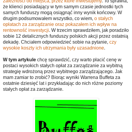
zależności od miejsca, przez które inwestujemy
. To sprawia,
że klienci posiadający w tym samym czasie jednostki tych
samych funduszy mogą osiągnąć inny wynik końcowy. W
drugim podsumowałem wszystko, co wiem,
o stałych
opłatach za zarządzanie oraz pokazałem ich wpływ na
rentowność inwestycji
. W trzecim sprawdziłem, jak poradziło
sobie 12 detalicznych funduszy polskich akcji przez ostatnią
dekadę. Chciałem odpowiedzieć sobie na pytanie,
czy
wysokie koszty ich utrzymania były uzasadnione
.
W tym artykule
chcę sprawdzić, czy warto płacić cenę w
postaci wysokich stałych opłat za zarządzanie za wybitną
strategię wdrożoną przez wybitnego zarządzającego. Jak
mam zamiar to zrobić? Biorąc wyniki Warrena Buffeta za
ostatnie dziesięć lat i przykładając do nich różne poziomy
stałych opłat za zarządzanie.