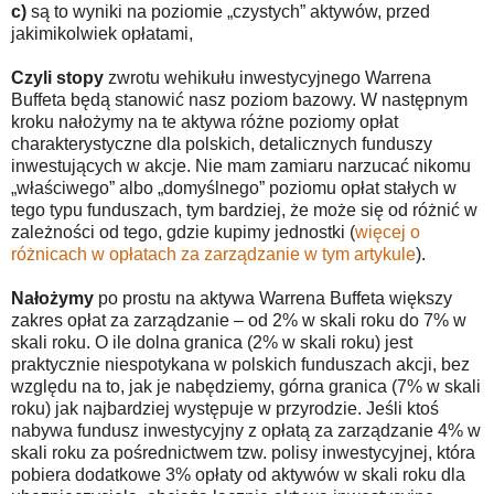
c)
są to wyniki na poziomie „czystych” aktywów, przed
jakimikolwiek opłatami,
Czyli stopy
zwrotu wehikułu inwestycyjnego Warrena
Buffeta będą stanowić nasz poziom bazowy. W następnym
kroku nałożymy na te aktywa różne poziomy opłat
charakterystyczne dla polskich, detalicznych funduszy
inwestujących w akcje. Nie mam zamiaru narzucać nikomu
„właściwego” albo „domyślnego” poziomu opłat stałych w
tego typu funduszach, tym bardziej, że może się od różnić w
zależności od tego, gdzie kupimy jednostki (
więcej o
różnicach w opłatach za zarządzanie w tym artykule
).
Nałożymy
po prostu na aktywa Warrena Buffeta większy
zakres opłat za zarządzanie – od 2% w skali roku do 7% w
skali roku. O ile dolna granica (2% w skali roku) jest
praktycznie niespotykana w polskich funduszach akcji, bez
względu na to, jak je nabędziemy, górna granica (7% w skali
roku) jak najbardziej występuje w przyrodzie. Jeśli ktoś
nabywa fundusz inwestycyjny z opłatą za zarządzanie 4% w
skali roku za pośrednictwem tzw. polisy inwestycyjnej, która
pobiera dodatkowe 3% opłaty od aktywów w skali roku dla