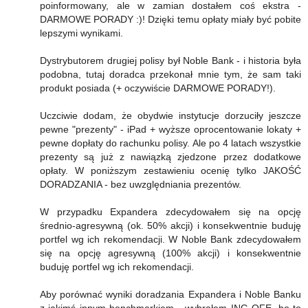
poinformowany, ale w zamian dostałem coś ekstra -
DARMOWE PORADY :)! Dzięki temu opłaty miały być pobite
lepszymi wynikami.
Dystrybutorem drugiej polisy był Noble Bank - i historia była
podobna, tutaj doradca przekonał mnie tym, że sam taki
produkt posiada (+ oczywiście DARMOWE PORADY!).
Uczciwie dodam, że obydwie instytucje dorzuciły jeszcze
pewne "prezenty" - iPad + wyższe oprocentowanie lokaty +
pewne dopłaty do rachunku polisy. Ale po 4 latach wszystkie
prezenty są już z nawiązką zjedzone przez dodatkowe
opłaty. W poniższym zestawieniu ocenię tylko JAKOŚĆ
DORADZANIA - bez uwzględniania prezentów.
W przypadku Expandera zdecydowałem się na opcję
średnio-agresywną (ok. 50% akcji) i konsekwentnie buduję
portfel wg ich rekomendacji. W Noble Bank zdecydowałem
się na opcję agresywną (100% akcji) i konsekwentnie
buduję portfel wg ich rekomendacji.
Aby porównać wyniki doradzania Expandera i Noble Banku