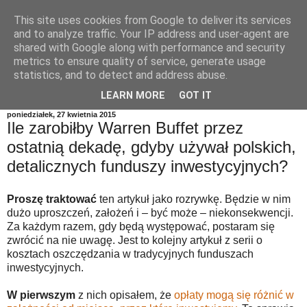
This site uses cookies from Google to deliver its services
and to analyze traffic. Your IP address and user-agent are
shared with Google along with performance and security
metrics to ensure quality of service, generate usage
statistics, and to detect and address abuse.
LEARN MORE
GOT IT
poniedziałek, 27 kwietnia 2015
Ile zarobiłby Warren Buffet przez
ostatnią dekadę, gdyby używał polskich,
detalicznych funduszy inwestycyjnych?
Proszę traktować
ten artykuł jako rozrywkę. Będzie w nim
dużo uproszczeń, założeń i – być może – niekonsekwencji.
Za każdym razem, gdy będą występować, postaram się
zwrócić na nie uwagę. Jest to kolejny artykuł z serii o
kosztach oszczędzania w tradycyjnych funduszach
inwestycyjnych.
W pierwszym
z nich opisałem, że
opłaty mogą się różnić w