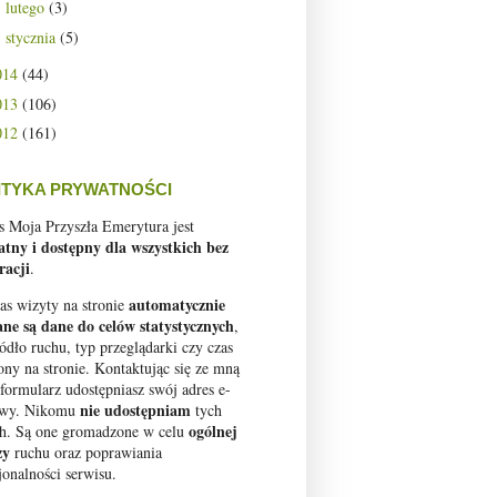
lutego
(3)
►
stycznia
(5)
►
014
(44)
013
(106)
012
(161)
ITYKA PRYWATNOŚCI
s Moja Przyszła Emerytura jest
atny i dostępny dla wszystkich bez
racji
.
automatycznie
as wizyty na stronie
ane są dane do celów statystycznych
,
ródło ruchu, typ przeglądarki czy czas
ony na stronie. Kontaktując się ze mną
 formularz udostępniasz swój adres e-
nie udostępniam
owy. Nikomu
tych
ogólnej
h. Są one gromadzone w celu
zy
ruchu oraz poprawiania
jonalności serwisu.