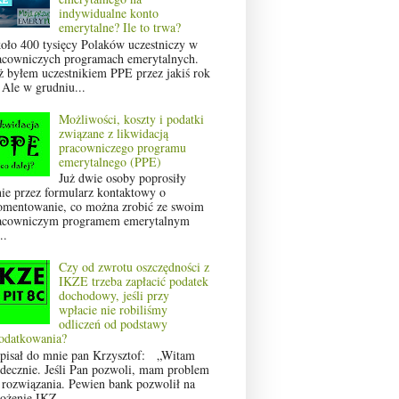
indywidualne konto
emerytalne? Ile to trwa?
oło 400 tysięcy Polaków uczestniczy w
acowniczych programach emerytalnych.
ż byłem uczestnikiem PPE przez jakiś rok
 Ale w grudniu...
Możliwości, koszty i podatki
związane z likwidacją
pracowniczego programu
emerytalnego (PPE)
Już dwie osoby poprosiły
ie przez formularz kontaktowy o
omentowanie, co można zrobić ze swoim
acowniczym programem emerytalnym
..
Czy od zwrotu oszczędności z
IKZE trzeba zapłacić podatek
dochodowy, jeśli przy
wpłacie nie robiliśmy
odliczeń od podstawy
odatkowania?
pisał do mnie pan Krzysztof: „Witam
rdecznie. Jeśli Pan pozwoli, mam problem
 rozwiązania. Pewien bank pozwolił na
łożenie IKZ...