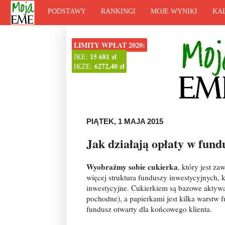
PODSTAWY
RANKINGI
MOJE WYNIKI
KA
LIMITY WPŁAT 2020:
15 681 zł
IKE:
6272,40 zł
IKZE:
PIĄTEK, 1 MAJA 2015
Jak działają opłaty w fun
Wyobraźmy sobie cukierka
, który jest za
więcej struktura funduszy inwestycyjnych, 
inwestycyjne. Cukierkiem są bazowe aktywa 
pochodne), a papierkami jest kilka warstw 
fundusz otwarty dla końcowego klienta.