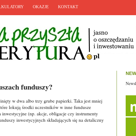
LKULATORY
OKAZJE
KONTAKT
NEW
Newsl
duszach funduszy?
winięty w dwa albo trzy grube papierki. Taka jest mniej
które lokują środki uczestników w inne fundusze
inwestycyjne (np. akcje, obligacje czy instrumenty
funduszy inwestycyjnych składających się na detaliczny