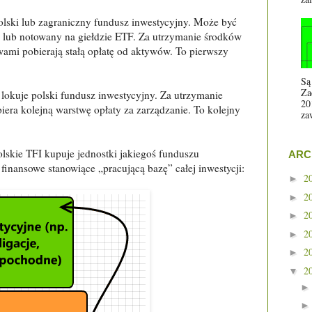
polski lub zagraniczny fundusz inwestycyjny. Może być
 lub notowany na giełdzie ETF. Za utrzymanie środków
ami pobierają stałą opłatę od aktywów. To pierwszy
Są
Za
 lokuje polski fundusz inwestycyjny. Za utrzymanie
20
era kolejną warstwę opłaty za zarządzanie. To kolejny
za
olskie TFI kupuje jednostki jakiegoś funduszu
ARC
finansowe stanowiące „pracującą bazę” całej inwestycji:
2
►
2
►
2
►
2
►
2
►
2
▼