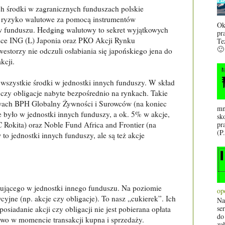
h środki w zagranicznych funduszach polskie
 ryzyko walutowe za pomocą instrumentów
Ok
ów funduszu. Hedging walutowy to sekret wyjątkowych
pr
sce ING (L) Japonia oraz PKO Akcji Rynku
Te
🙂
westorzy nie odczuli osłabiania się japońskiego jena do
kcji.
szystkie środki w jednostki innych funduszy. W skład
zy obligacje nabyte bezpośrednio na rynkach. Takie
wach BPH Globalny Żywności i Surowców (na koniec
mn
było w jednostki innych funduszy, a ok. 5% w akcje,
sk
 Rokita) oraz Noble Fund Africa and Frontier (na
pr
(P.
o jednostki innych funduszy, ale są też akcje
tującego w jednostki innego funduszu. Na poziomie
op
yjne (np. akcje czy obligacje). To nasz „cukierek”. Ich
Na
se
posiadanie akcji czy obligacji nie jest pobierana opłata
do
owo w momencie transakcji kupna i sprzedaży.
za