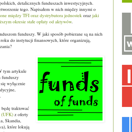
 polskich, detalicznych funduszach inwestycyjnych.
etworzenie tego. Napisałem w nich między innymi o
elone między TFI oraz dystrybutora jednostek
oraz
jaki
ższym okresie stałe opłaty od aktywów
.
unduszom funduszy. W jaki sposób pobierane są na nich
 roku do instytucji finansowych, które organizują,
dzania?
W tym artykule
h funduszy
 się wyłącznie
adycyjne,
.
 będę traktować
e (UFK)
z oferty
xa, Skandia,
a), które lokują