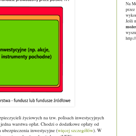
Na Mo
przez
wykor
Jeśli 
możes
wyszu
http:
ieczycieli życiowych na tzw. polisach inwestycyjnych
e jedna warstwa opłat. Chodzi o dodatkowe opłaty od
 ubezpieczenia inwestycyjne (
więcej szczegółów
). W