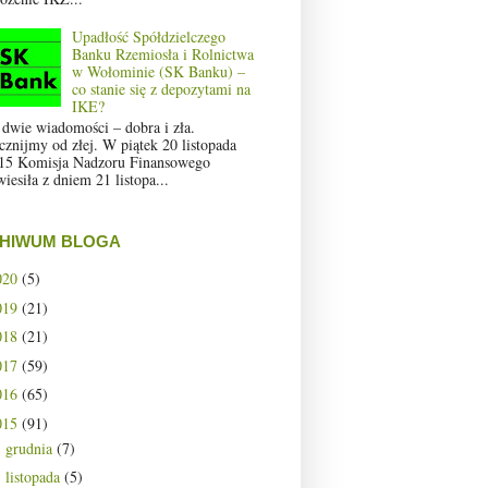
Upadłość Spółdzielczego
Banku Rzemiosła i Rolnictwa
w Wołominie (SK Banku) –
co stanie się z depozytami na
IKE?
 dwie wiadomości – dobra i zła.
cznijmy od złej. W piątek 20 listopada
15 Komisja Nadzoru Finansowego
wiesiła z dniem 21 listopa...
HIWUM BLOGA
020
(5)
019
(21)
018
(21)
017
(59)
016
(65)
015
(91)
grudnia
(7)
►
listopada
(5)
►