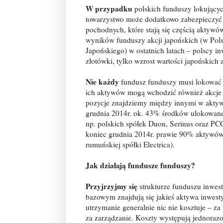
W przypadku
polskich funduszy lokującyc
towarzystwo może dodatkowo zabezpieczyć
pochodnych, które stają się częścią aktyw
wyników funduszy akcji japońskich (w Pol
Japońskiego) w ostatnich latach – polscy in
złotówki, tylko wzrost wartości japońskich a
Nie każdy
fundusz funduszy musi lokować w
ich aktywów mogą wchodzić również akcje c
pozycje znajdziemy między innymi w akty
grudnia 2014r. ok. 43% środków ulokowane 
np. polskich spółek Duon, Serinus oraz PCC
koniec grudnia 2014r. prawie 90% aktywów t
rumuńskiej spółki Electrica).
Jak działają fundusze funduszy?
Przyjrzyjmy się
strukturze funduszu inwes
bazowym znajdują się jakieś aktywa inwestyc
utrzymanie generalnie nic nie kosztuje – za 
za zarządzanie. Koszty występują jednoraz