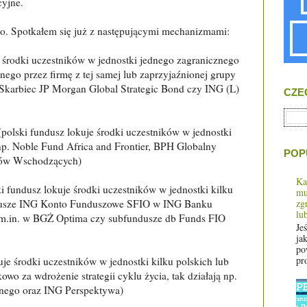
yjne.
o. Spotkałem się już z następującymi mechanizmami:
 środki uczestników w jednostki jednego zagranicznego
ego przez firmę z tej samej lub zaprzyjaźnionej grupy
a, Skarbiec JP Morgan Global Strategic Bond czy ING (L)
CZE
polski fundusz lokuje środki uczestników w jednostki
 np. Noble Fund Africa and Frontier, BPH Globalny
POP
ków Wschodzących)
Ka
i fundusz lokuje środki uczestników w jednostki kilku
mu
zg
undusze ING Konto Funduszowe SFIO w ING Banku
lu
m.in. w BGŻ Optima czy subfundusze db Funds FIO
Je
jak
po
pro
uje środki uczestników w jednostki kilku polskich lub
o za wdrożenie strategii cyklu życia, tak działają np.
nego oraz ING Perspektywa)