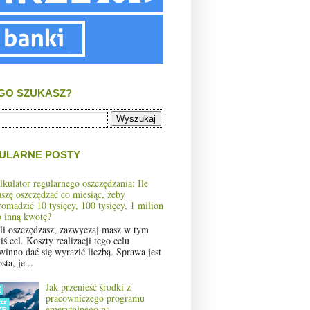
GO SZUKASZ?
ULARNE POSTY
lkulator regularnego oszczędzania: Ile
szę oszczędzać co miesiąc, żeby
romadzić 10 tysięcy, 100 tysięcy, 1 milion
b inną kwotę?
śli oszczędzasz, zazwyczaj masz w tym
iś cel. Koszty realizacji tego celu
winno dać się wyrazić liczbą. Sprawa jest
sta, je...
Jak przenieść środki z
pracowniczego programu
emerytalnego na