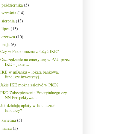
października
(5)
►
września
(14)
►
sierpnia
(13)
►
lipca
(13)
►
czerwca
(10)
►
maja
(6)
▼
Czy w Pekao można założyć IKE?
Oszczędzanie na emeryturę w PZU przez
IKE – jakie ...
IKE w mBanku – lokata bankowa,
fundusze inwestycyj...
Jakie IKE można założyć w PKO?
PKO Zabezpieczenia Emerytalnego czy
NN Perspektywa...
Jak działają opłaty w funduszach
funduszy?
kwietnia
(5)
►
marca
(5)
►