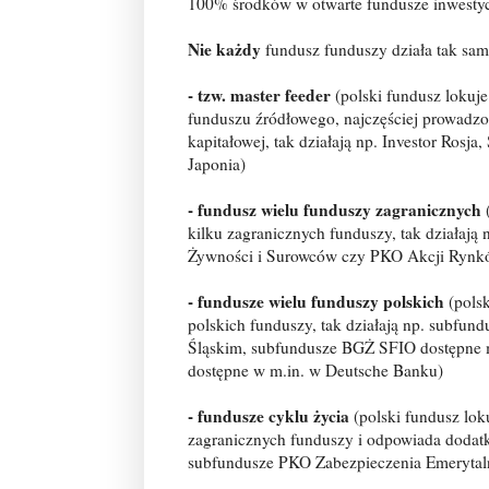
100% środków w otwarte fundusze inwestyc
Nie każdy
fundusz funduszy działa tak sam
- tzw. master feeder
(polski fundusz lokuje
funduszu źródłowego, najczęściej prowadzon
kapitałowej, tak działają np. Investor Rosj
Japonia)
- fundusz wielu funduszy zagranicznych
(
kilku zagranicznych funduszy, tak działają
Żywności i Surowców czy PKO Akcji Ryn
- fundusze wielu funduszy polskich
(polsk
polskich funduszy, tak działają np. subf
Śląskim, subfundusze BGŻ SFIO dostępne 
dostępne w m.in. w Deutsche Banku)
- fundusze cyklu życia
(polski fundusz lok
zagranicznych funduszy i odpowiada dodatkow
subfundusze PKO Zabezpieczenia Emerytal