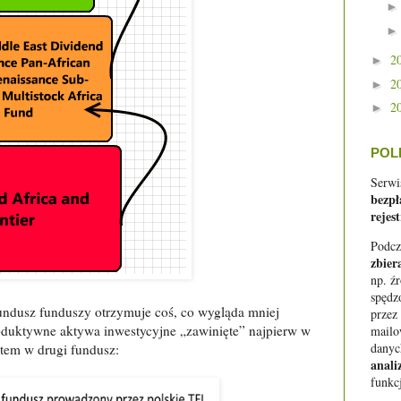
2
►
2
►
2
►
POL
Serwi
bezpł
rejest
Podcz
zbier
np. ź
spędz
undusz funduszy otrzymuje coś, co wygląda mniej
przez
roduktywne aktywa inwestycyjne „zawinięte” najpierw w
mail
danyc
otem w drugi fundusz:
anali
funkc