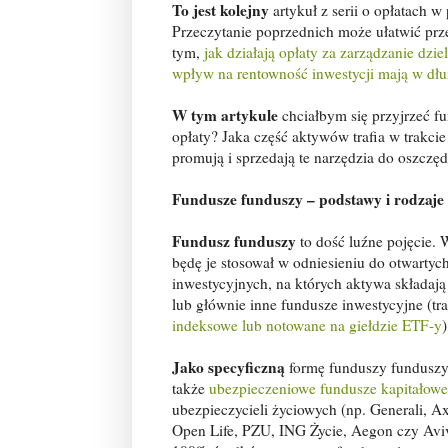
To jest kolejny
artykuł z serii o opłatach w
Przeczytanie poprzednich może ułatwić prz
tym,
jak działają opłaty za zarządzanie dzi
wpływ na rentowność inwestycji mają w dłu
W tym artykule
chciałbym się przyjrzeć f
opłaty? Jaka część aktywów trafia w trakcie
promują i sprzedają te narzędzia do oszczę
Fundusze funduszy – podstawy i rodzaje
Fundusz funduszy
to dość luźne pojęcie. 
będę je stosował w odniesieniu do otwartyc
inwestycyjnych, na których aktywa składają
lub głównie inne fundusze inwestycyjne (tr
indeksowe lub notowane na giełdzie ETF-y
)
Jako specyficzną
formę funduszy funduszy
także
ubezpieczeniowe fundusze kapitałow
ubezpieczycieli życiowych (np. Generali, A
Open Life, PZU, ING Życie, Aegon czy Aviv