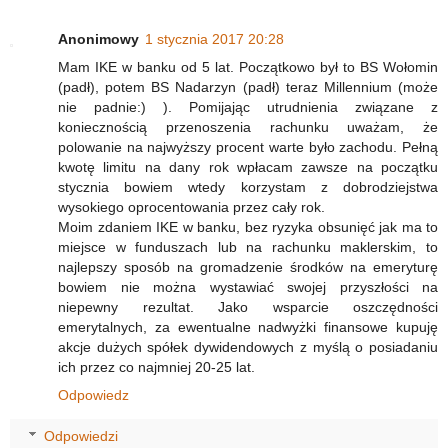
Anonimowy
1 stycznia 2017 20:28
Mam IKE w banku od 5 lat. Początkowo był to BS Wołomin
(padł), potem BS Nadarzyn (padł) teraz Millennium (może
nie padnie:) ). Pomijając utrudnienia związane z
koniecznością przenoszenia rachunku uważam, że
polowanie na najwyższy procent warte było zachodu. Pełną
kwotę limitu na dany rok wpłacam zawsze na początku
stycznia bowiem wtedy korzystam z dobrodziejstwa
wysokiego oprocentowania przez cały rok.
Moim zdaniem IKE w banku, bez ryzyka obsunięć jak ma to
miejsce w funduszach lub na rachunku maklerskim, to
najlepszy sposób na gromadzenie środków na emeryturę
bowiem nie można wystawiać swojej przyszłości na
niepewny rezultat. Jako wsparcie oszczędności
emerytalnych, za ewentualne nadwyżki finansowe kupuję
akcje dużych spółek dywidendowych z myślą o posiadaniu
ich przez co najmniej 20-25 lat.
Odpowiedz
Odpowiedzi