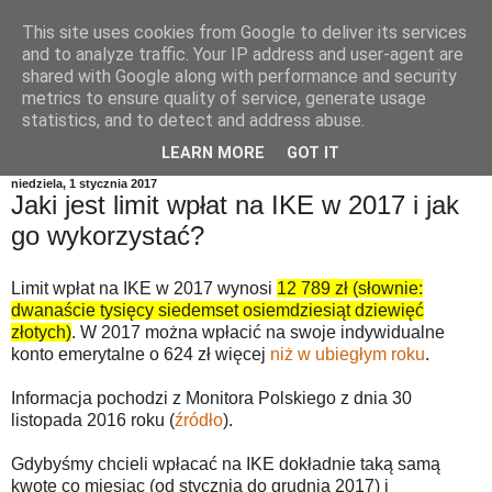
This site uses cookies from Google to deliver its services
and to analyze traffic. Your IP address and user-agent are
shared with Google along with performance and security
metrics to ensure quality of service, generate usage
statistics, and to detect and address abuse.
LEARN MORE
GOT IT
niedziela, 1 stycznia 2017
Jaki jest limit wpłat na IKE w 2017 i jak
go wykorzystać?
Limit wpłat na IKE w 2017 wynosi
12 789 zł (słownie:
dwanaście tysięcy siedemset osiemdziesiąt dziewięć
złotych)
. W 2017 można wpłacić na swoje indywidualne
konto emerytalne o 624 zł więcej
niż w ubiegłym roku
.
Informacja pochodzi z Monitora Polskiego z dnia 30
listopada 2016 roku (
źródło
).
Gdybyśmy chcieli wpłacać na IKE dokładnie taką samą
kwotę co miesiąc (od stycznia do grudnia 2017) i