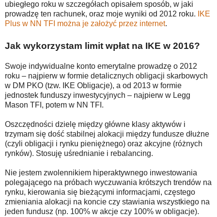
ubiegłego roku w szczegółach opisałem sposób, w jaki
prowadzę ten rachunek, oraz moje wyniki od 2012 roku.
IKE
Plus w NN TFI można je założyć przez internet
.
Jak wykorzystam limit wpłat na IKE w 2016?
Swoje indywidualne konto emerytalne prowadzę o 2012
roku – najpierw w formie detalicznych obligacji skarbowych
w DM PKO (tzw. IKE Obligacje), a od 2013 w formie
jednostek funduszy inwestycyjnych – najpierw w Legg
Mason TFI, potem w NN TFI.
Oszczędności dzielę między główne klasy aktywów i
trzymam się dość stabilnej alokacji między fundusze dłużne
(czyli obligacji i rynku pieniężnego) oraz akcyjne (różnych
rynków). Stosuję uśrednianie i rebalancing.
Nie jestem zwolennikiem hiperaktywnego inwestowania
polegającego na próbach wyczuwania krótszych trendów na
rynku, kierowania się bieżącymi informacjami, częstego
zmieniania alokacji na koncie czy stawiania wszystkiego na
jeden fundusz (np. 100% w akcje czy 100% w obligacje).