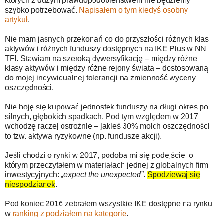
których z dużym prawdopodobieństwem nie będziemy
szybko potrzebować.
Napisałem o tym kiedyś osobny
artykuł
.
Nie mam jasnych przekonań co do przyszłości różnych klas
aktywów i różnych funduszy dostępnych na IKE Plus w NN
TFI. Stawiam na szeroką dywersyfikację – między różne
klasy aktywów i między różne rejony świata – dostosowaną
do mojej indywidualnej tolerancji na zmienność wyceny
oszczędności.
Nie boję się kupować jednostek funduszy na długi okres po
silnych, głębokich spadkach. Pod tym względem w 2017
wchodzę raczej ostrożnie – jakieś 30% moich oszczędności
to tzw. aktywa ryzykowne (np. fundusze akcji).
Jeśli chodzi o rynki w 2017, podoba mi się podejście, o
którym przeczytałem w materiałach jednej z globalnych firm
inwestycyjnych:
„expect the unexpected”
.
Spodziewaj się
niespodzianek
.
Pod koniec 2016 zebrałem wszystkie IKE dostępne na rynku
w
ranking z podziałem na kategorie
.