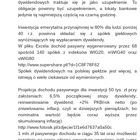
dywidendowych traktuje się je jako uzupełnienie. To
obligacje powinny być uzupełnieniem, a lokaty bankowe
jedynie tą najmniejszą częścią na czarną godzinę.
Inwestycja emerytalna przynajmniej w 80% dla ludzi poniżej
40 r.ż. powinna składać się z spółek giełdowych
wyróżniających się wypłacaniem dywidendy.
W pliku Excela dochód pasywny wygenerowany przez 68
spośród 140 spółek z indeksów WIG20, mWIG40 oraz
sWIG80:
http://www.supershare.pl/?d=1C8F78F62
Spółek dywidendowych na polskiej giełdzie jest więcej, a
istnieją o wiele ciekawsze od wymienionych.
Projekcja dochodu pasywnego dla inwestycji 50 tys. zł przy
założeniach: 6,5% początkowej stopy dywidendy;
reinwestowanie dywidend; +2% PKB/rok netto (po
zniwelowaniu inflacji, czyli w dzisiejszych pieniądzach, bo
nominalna wartość będzie coraz wyższa przez
skumulowaną inflację):
http://www.fotosik.pl/zdjecie/1f1e6d7637a0a50c
1 mln zł pasywnego dochodu w ciągu 35 lat oraz możliwość
przejścia na swoją własną emeryturę wcześniej, jeśli suma