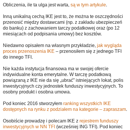
Obliczenia, ile ta ulga jest warta,
są w tym artykule
.
Inną unikalną cechą IKE jest to, że można te oszczędności
przenosić między dostawcami (np. z zakładu ubezpieczeń
do banku) z zachowaniem tarczy podatkowej oraz (po 12
miesiącach od podpisania umowy) bez kosztów.
Niedawno opisałem na własnym przykładzie,
jak wygląda
proces przenoszenia IKE
– przenosiłem się z jednego TFI
do innego TFI.
Nie każda instytucja finansowa ma w swojej ofercie
indywidualne konta emerytalne. W tarczę podatkową
powiązaną z IKE nie da się „ubrać” istniejących lokat, polis
inwestycyjnych czy jednostek funduszy inwestycyjnych. To
osobny produkt i osobna umowa.
Pod koniec 2016 stworzyłem
ranking wszystkich IKE
dostępnych na rynku z podziałem na kategorie – zapraszam
.
Osobiście prowadzę i polecam IKE z
rejestrem funduszy
inwestycyjnych w NN TFI
(wcześniej ING TFI). Pod koniec