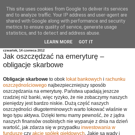
This site uses cookies from Google to deliver its services
and to analyze traffic. Your IP address and user-agent are
shared with Google along with performance and security
metrics to ensure quality of service, generate usage
statistics, and to detect and address abuse.
LEARN MORE
GOT IT
czwartek, 14 czerwca 2012
Jak oszczędzać na emeryturę –
obligacje skarbowe
Obligacje skarbowe
to obok
lokat bankowych
i
rachunku
oszczędnościowego
najbezpieczniejszy sposób
oszczędzania na emeryturę. Państwa upadają jeszcze
rzadziej niż banki, więc ryzyko, że nie zobaczymy naszych
pieniędzy jest bardzo niskie. Dużą część naszych
oszczędności długoterminowych warto lokować właśnie w
tego typu aktywa. Dzięki temu mamy pewność, że z jądra
naszych finansów osobistych nie wyparuje z dnia na dzień
wartość, jak zdarza się w przypadku
inwestowania w
fundusze
czy
akcje spółek giełdowych
. Jakie są wady i