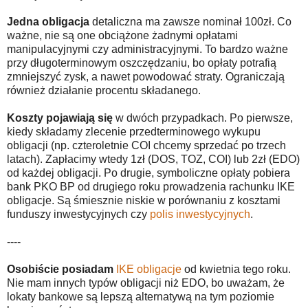
Jedna obligacja
detaliczna ma zawsze nominał 100zł. Co
ważne, nie są one obciążone żadnymi opłatami
manipulacyjnymi czy administracyjnymi. To bardzo ważne
przy długoterminowym oszczędzaniu, bo opłaty potrafią
zmniejszyć zysk, a nawet powodować straty. Ograniczają
również działanie procentu składanego.
Koszty pojawiają się
w dwóch przypadkach. Po pierwsze,
kiedy składamy zlecenie przedterminowego wykupu
obligacji (np. czteroletnie COI chcemy sprzedać po trzech
latach). Zapłacimy wtedy 1zł (DOS, TOZ, COI) lub 2zł (EDO)
od każdej obligacji. Po drugie, symboliczne opłaty pobiera
bank PKO BP od drugiego roku prowadzenia rachunku IKE
obligacje. Są śmiesznie niskie w porównaniu z kosztami
funduszy inwestycyjnych czy
polis inwestycyjnych
.
----
Osobiście posiadam
IKE obligacje
od kwietnia tego roku.
Nie mam innych typów obligacji niż EDO, bo uważam, że
lokaty bankowe są lepszą alternatywą na tym poziomie