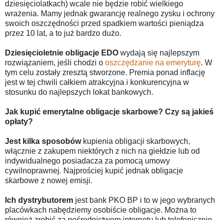
dziesięciolatkach) wcale nie będzie robić wielkiego
wrażenia. Mamy jednak gwarancję realnego zysku i ochrony
swoich oszczędności przed spadkiem wartości pieniądza
przez 10 lat, a to już bardzo dużo.
Dziesięcioletnie obligacje EDO
wydają się najlepszym
rozwiązaniem, jeśli chodzi o
oszczędzanie na emeryturę
. W
tym celu zostały zresztą stworzone. Premia ponad inflację
jest w tej chwili całkiem atrakcyjna i konkurencyjna w
stosunku do najlepszych lokat bankowych.
Jak kupić emerytalne obligacje skarbowe? Czy są jakieś
opłaty?
Jest kilka sposobów
kupienia obligacji skarbowych,
włącznie z zakupem niektórych z nich na giełdzie lub od
indywidualnego posiadacza za pomocą umowy
cywilnoprawnej. Najprościej kupić jednak obligacje
skarbowe z nowej emisji.
Ich dystrybutorem
jest bank PKO BP i to w jego wybranych
placówkach nabędziemy osobiście obligacje. Można to
również zrobić za pośrednictwem internetu lub telefonicznie