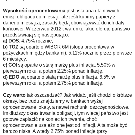
Wysokość oprocentowania
jest ustalana dla nowych
emisji obligacji co miesiąc, ale jeśli kupimy papiery z
danego miesiąca, zasady będą obowiązywać do ich daty
końcowej. W czerwcu 2012r. warunki, jakie oferuje państwo
przedstawiają się następująco:
a) DOS
: 4,75% rocznie,
b) TOZ
są oparte o WIBOR 6M (stopa procentowa w
pożyczkach między bankami), 5.11% rocznie przez pierwsze
6 miesięcy,
c) COI
są oparte o stałą marżę plus inflacja, 5.50% w
pierwszym roku, a potem 2.25% ponad inflację,
d) EDO
są oparte o stałą marżę plus inflacja, 6.5% w
pierwszym roku, a potem 2.75% ponad inflację,
Czy warto
tak oszczędzać? Jak widać, jeśli chodzi o krótsze
okresy, bez trudu znajdziemy w bankach wyżej
oprocentowane lokaty, a nawet rachunki oszczędnościowe.
Im dłuższy okres trwania obligacji, tym więcej państwo jest
gotowe zapłacić na koniec ich trwania, choć
oprocentowanie uzależnione jest od inflacji. A ta może być
bardzo niska. A wtedy 2.75% ponad inflację (przy