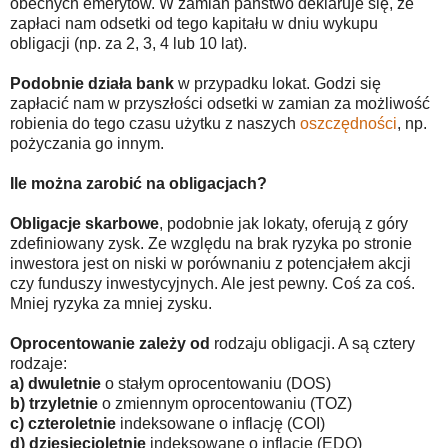
obecnych emerytów. W zamian państwo deklaruje się, że
zapłaci nam odsetki od tego kapitału w dniu wykupu
obligacji (np. za 2, 3, 4 lub 10 lat).
Podobnie działa bank
w przypadku lokat. Godzi się
zapłacić nam w przyszłości odsetki w zamian za możliwość
robienia do tego czasu użytku z naszych
oszczędności
, np.
pożyczania go innym.
Ile można zarobić na obligacjach?
Obligacje skarbowe
, podobnie jak lokaty, oferują z góry
zdefiniowany zysk. Ze względu na brak ryzyka po stronie
inwestora jest on niski w porównaniu z potencjałem akcji
czy funduszy inwestycyjnych. Ale jest pewny. Coś za coś.
Mniej ryzyka za mniej zysku.
Oprocentowanie zależy od
rodzaju obligacji. A są cztery
rodzaje:
a) dwuletnie
o stałym oprocentowaniu (DOS)
b) trzyletnie
o zmiennym oprocentowaniu (TOZ)
c) czteroletnie
indeksowane o inflację (COI)
d) dziesięcioletnie
indeksowane o inflację (EDO)