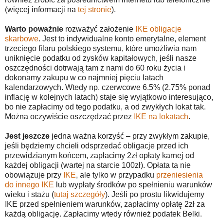
(więcej informacji na
tej stronie
).
Warto poważnie
rozważyć założenie
IKE obligacje
skarbowe
. Jest to indywidualne konto emerytalne, element
trzeciego filaru polskiego systemu, które umożliwia nam
uniknięcie podatku od zysków kapitałowych, jeśli nasze
oszczędności dotrwają tam z nami do 60 roku życia i
dokonamy zakupu w co najmniej pięciu latach
kalendarzowych. Wtedy np. czerwcowe 6.5% (2.75% ponad
inflację w kolejnych latach) staje się wyjątkowo interesująco,
bo nie zapłacimy od tego podatku, a od zwykłych lokat tak.
Można oczywiście oszczędzać przez
IKE na lokatach
.
Jest jeszcze
jedna ważna korzyść – przy zwykłym zakupie,
jeśli będziemy chcieli odsprzedać obligacje przed ich
przewidzianym końcem, zapłacimy 2zł opłaty karnej od
każdej obligacji (wartej na starcie 100zł). Opłata ta nie
obowiązuje przy
IKE
, ale tylko w przypadku
przeniesienia
do innego IKE
lub wypłaty środków po spełnieniu warunków
wieku i stażu (
tutaj szczegóły
). Jeśli po prostu likwidujemy
IKE przed spełnieniem warunków, zapłacimy opłatę 2zł za
każdą obligację. Zapłacimy wtedy również podatek Belki.