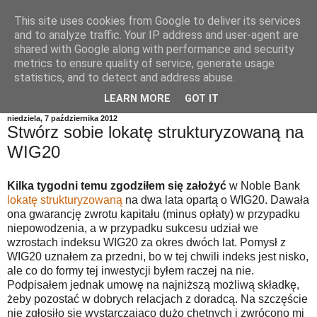
This site uses cookies from Google to deliver its services
and to analyze traffic. Your IP address and user-agent are
shared with Google along with performance and security
metrics to ensure quality of service, generate usage
statistics, and to detect and address abuse.
LEARN MORE
GOT IT
niedziela, 7 października 2012
Stwórz sobie lokatę strukturyzowaną na
WIG20
Kilka tygodni temu zgodziłem się założyć
w Noble Bank
lokatę strukturyzowaną
na dwa lata opartą o WIG20. Dawała
ona gwarancję zwrotu kapitału (minus opłaty) w przypadku
niepowodzenia, a w przypadku sukcesu udział we
wzrostach indeksu WIG20 za okres dwóch lat. Pomysł z
WIG20 uznałem za przedni, bo w tej chwili indeks jest nisko,
ale co do formy tej inwestycji byłem raczej na nie.
Podpisałem jednak umowę na najniższą możliwą składkę,
żeby pozostać w dobrych relacjach z doradcą. Na szczęście
nie zgłosiło się wystarczająco dużo chętnych i zwrócono mi