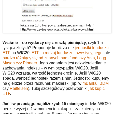
lokata na 18,5 tysięcy zł zabezpieczny nam tyły /
http://www.czytosieoplaca.pl/lokata-bankowa.html
Właśnie – co wydarzy się z resztą pieniędzy
, czyli 1,5
tysiąca złotych? Proponuję kupić za nie
jednostki funduszu
ETF
na WIG20.
ETF to rodzaj funduszu inwestycyjnego
, ale
bardzo różniący się od znanych nam funduszy Arka, Legg
Mason czy Pioneer
. Jego zadaniem jest odzwierciedlanie
zachowania indeksu – w tym przypadku WIG20. Jeśli
WIG20 wzrasta, wartość jednostek rośnie. Jeśli WIG20
spada, wartość jednostek razem z nim. Jednostki kupujemy
na giełdzie przez rachunek maklerski (np. w
mBanku
,
BDM
czy
Raiffeisen
). Tutaj szczegółowy przewodnik,
jak kupić
ETF
.
Jeśli w przeciągu najbliższych 15 miesięcy
indeks WIG20
będzie wyżej niż w momencie zakupu – zaczniemy na
naszej inwestycji zarabiać. Szanse, że przez ten czas