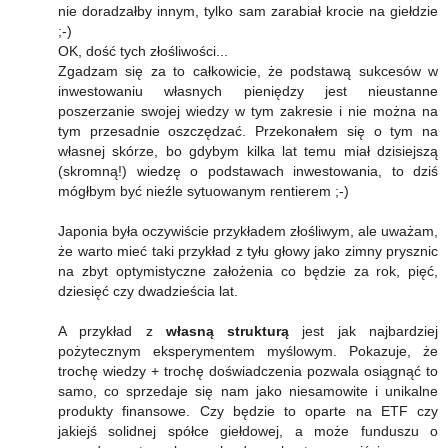
nie doradzałby innym, tylko sam zarabiał krocie na giełdzie
;-)
OK, dość tych złośliwości...
Zgadzam się za to całkowicie, że podstawą sukcesów w
inwestowaniu własnych pieniędzy jest nieustanne
poszerzanie swojej wiedzy w tym zakresie i nie można na
tym przesadnie oszczędzać. Przekonałem się o tym na
własnej skórze, bo gdybym kilka lat temu miał dzisiejszą
(skromną!) wiedzę o podstawach inwestowania, to dziś
mógłbym być nieźle sytuowanym rentierem ;-)
Japonia była oczywiście przykładem złośliwym, ale uważam,
że warto mieć taki przykład z tyłu głowy jako zimny prysznic
na zbyt optymistyczne założenia co będzie za rok, pięć,
dziesięć czy dwadzieścia lat.
A przykład z
własną strukturą
jest jak najbardziej
pożytecznym eksperymentem myślowym. Pokazuje, że
trochę wiedzy + trochę doświadczenia pozwala osiągnąć to
samo, co sprzedaje się nam jako niesamowite i unikalne
produkty finansowe. Czy będzie to oparte na ETF czy
jakiejś solidnej spółce giełdowej, a może funduszu o