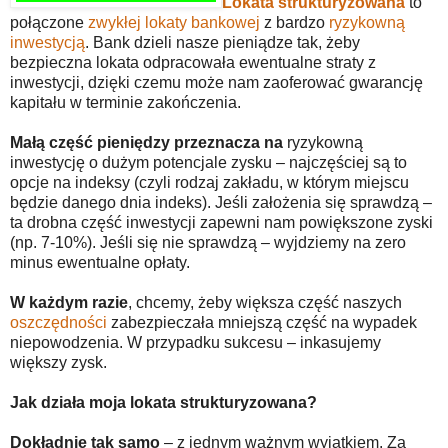
Lokata strukturyzowana
to
połączone
zwykłej lokaty bankowej
z bardzo
ryzykowną
inwestycją
. Bank dzieli nasze pieniądze tak, żeby
bezpieczna lokata odpracowała ewentualne straty z
inwestycji, dzięki czemu może nam zaoferować gwarancję
kapitału w terminie zakończenia.
Małą część pieniędzy przeznacza na
ryzykowną
inwestycję o dużym potencjale zysku – najczęściej są to
opcje na indeksy (czyli rodzaj zakładu, w którym miejscu
będzie danego dnia indeks). Jeśli założenia się sprawdzą –
ta drobna część inwestycji zapewni nam powiększone zyski
(np. 7-10%). Jeśli się nie sprawdzą – wyjdziemy na zero
minus ewentualne opłaty.
W każdym razie
, chcemy, żeby większa część naszych
oszczędności
zabezpieczała mniejszą część na wypadek
niepowodzenia. W przypadku sukcesu – inkasujemy
większy zysk.
Jak działa moja lokata strukturyzowana?
Dokładnie tak samo
– z jednym ważnym wyjątkiem. Za