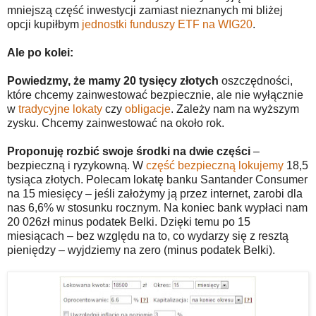
mniejszą część inwestycji zamiast nieznanych mi bliżej
opcji kupiłbym
jednostki funduszy ETF na WIG20
.
Ale po kolei:
Powiedzmy, że mamy 20 tysięcy złotych
oszczędności,
które chcemy zainwestować bezpiecznie, ale nie wyłącznie
w
tradycyjne lokaty
czy
obligacje
. Zależy nam na wyższym
zysku. Chcemy zainwestować na około rok.
Proponuję rozbić swoje środki na dwie części
–
bezpieczną i ryzykowną. W
część bezpieczną lokujemy
18,5
tysiąca złotych. Polecam lokatę banku Santander Consumer
na 15 miesięcy – jeśli założymy ją przez internet, zarobi dla
nas 6,6% w stosunku rocznym. Na koniec bank wypłaci nam
20 026zł minus podatek Belki. Dzięki temu po 15
miesiącach – bez względu na to, co wydarzy się z resztą
pieniędzy – wyjdziemy na zero (minus podatek Belki).