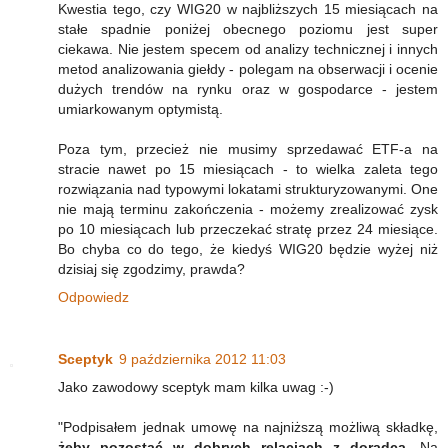
Kwestia tego, czy WIG20 w najbliższych 15 miesiącach na
stałe spadnie poniżej obecnego poziomu jest super
ciekawa. Nie jestem specem od analizy technicznej i innych
metod analizowania giełdy - polegam na obserwacji i ocenie
dużych trendów na rynku oraz w gospodarce - jestem
umiarkowanym optymistą.
Poza tym, przecież nie musimy sprzedawać ETF-a na
stracie nawet po 15 miesiącach - to wielka zaleta tego
rozwiązania nad typowymi lokatami strukturyzowanymi. One
nie mają terminu zakończenia - możemy zrealizować zysk
po 10 miesiącach lub przeczekać stratę przez 24 miesiące.
Bo chyba co do tego, że kiedyś WIG20 będzie wyżej niż
dzisiaj się zgodzimy, prawda?
Odpowiedz
Sceptyk
9 października 2012 11:03
Jako zawodowy sceptyk mam kilka uwag :-)
"Podpisałem jednak umowę na najniższą możliwą składkę,
żeby pozostać w dobrych relacjach z doradcą
. Na