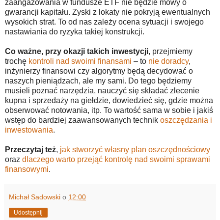
zaangażowania w fundusze ETF nie będzie mowy o
gwarancji kapitału. Zyski z lokaty nie pokryją ewentualnych
wysokich strat. To od nas zależy ocena sytuacji i swojego
nastawiania do ryzyka takiej konstrukcji.
Co ważne, przy okazji takich inwestycji
, przejmiemy
trochę
kontroli nad swoimi finansami
– to
nie doradcy
,
inżynierzy finansowi czy algorytmy będą decydować o
naszych pieniądzach, ale my sami. Do tego będziemy
musieli poznać narzędzia, nauczyć się składać zlecenie
kupna i sprzedaży na giełdzie, dowiedzieć się, gdzie można
obserwować notowania, itp. To wartość sama w sobie i jakiś
wstęp do bardziej zaawansowanych technik
oszczędzania i
inwestowania
.
Przeczytaj też
,
jak stworzyć własny plan oszczędnościowy
oraz
dlaczego warto przejąć kontrolę nad swoimi sprawami
finansowymi
.
Michał Sadowski
o
12:00
Udostępnij