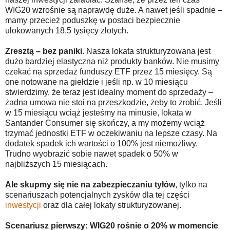
WIG20 wzrośnie są naprawdę duże. A nawet jeśli spadnie –
mamy przecież poduszkę w postaci bezpiecznie
ulokowanych 18,5 tysięcy złotych.
Zresztą – bez paniki
. Nasza lokata strukturyzowana jest
dużo bardziej elastyczna niż produkty banków. Nie musimy
czekać na sprzedaż funduszy ETF przez 15 miesięcy. Są
one notowane na giełdzie i jeśli np. w 10 miesiącu
stwierdzimy, że teraz jest idealny moment do sprzedaży –
żadna umowa nie stoi na przeszkodzie, żeby to zrobić. Jeśli
w 15 miesiącu wciąż jesteśmy na minusie, lokata w
Santander Consumer się skończy, a my możemy wciąż
trzymać jednostki ETF w oczekiwaniu na lepsze czasy. Na
dodatek spadek ich wartości o 100% jest niemożliwy.
Trudno wyobrazić sobie nawet spadek o 50% w
najbliższych 15 miesiącach.
Ale skupmy się nie na zabezpieczaniu tyłów
, tylko na
scenariuszach potencjalnych zysków dla tej części
inwestycji
oraz dla całej lokaty strukturyzowanej.
Scenariusz pierwszy: WIG20 rośnie o 20% w momencie