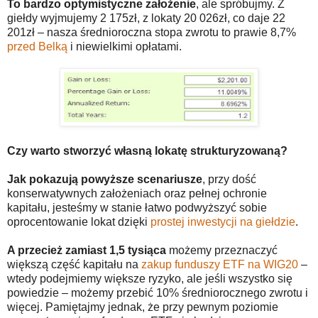
To bardzo optymistyczne założenie
, ale spróbujmy. Z
giełdy wyjmujemy 2 175zł, z lokaty 20 026zł, co daje 22
201zł – nasza średnioroczna stopa zwrotu to prawie 8,7%
przed Belką
i niewielkimi opłatami.
Czy warto stworzyć własną lokatę strukturyzowaną?
Jak pokazują powyższe scenariusze
, przy dość
konserwatywnych założeniach oraz pełnej ochronie
kapitału, jesteśmy w stanie łatwo podwyższyć sobie
oprocentowanie lokat dzięki
prostej inwestycji na giełdzie
.
A przecież zamiast 1,5 tysiąca
możemy przeznaczyć
większą część kapitału na
zakup funduszy ETF na WIG20
–
wtedy podejmiemy większe ryzyko, ale jeśli wszystko się
powiedzie – możemy przebić 10% średniorocznego zwrotu i
więcej. Pamiętajmy jednak, że przy pewnym poziomie