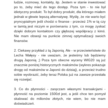
ludzie, rozmowy, kontakty, itp. Jestem w stanie inwestować
po to, żeby mieć do tego dostęp. Poza tym - to nie był
idiotyczny produkt. To był dobry produkt, dla którego miałem
jednak w głowie lepszą alternatywę. Myślę, że nie warto być
pryncypialnym jeśli chodzi o finanse - przecież 1% w tą czy
w tamtą jest niczym w porównaniu z tym, co mogę zyskać
dzięki dobrym kontaktom czy głębszej współpracy z kimś.
Nie mam obsesji na punkcie zimnej optymalizacji swoich
finansów.
2. Ciekawy przykład z tą Japonią. Ale - w przeciwieństwie do
Lecha Wałęsy - nie uważam, że jesteśmy lub będziemy
drugą Japonią ;) Poza tym obecne wyceny WIG20 są już
znacznie poniżej historycznych maksimów (wykres pokazuje
drogę od maksimów w Japonii do dzisiaj), a przecież trudno
sobie wyobrazić, żeby teraz Polska już na zawsze przestała
się rozwijać.
3. Co do płynności - zaręczam własnymi transakcjami -
płynność na poziomie 1500zł jest, a jeśli chce ten pomysł
skalować do milionów złotych, nie wiem, bo nie mam
doświadczeń.