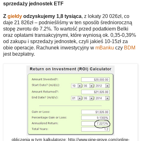
sprzedaży jednostek ETF
Z
giełdy
odzyskujemy 1,8 tysiąca
, z lokaty 20 026zł, co
daje 21 826zł – podnieśliśmy w ten sposób średnioroczną
stopę zwrotu do 7.2%. To wartość przed podatkiem Belki
oraz opłatami transakcyjnymi, które wyniosą ok. 0,35-0,39%
od zakupu i sprzedaży jednostek, czyli jakieś 10-15zł za
obie operacje. Rachunek inwestycyjny w
mBanku
czy
BDM
jest bezpłatny.
obliczenia w tym kalkulatorze: http://www.pine-grove.com/online-