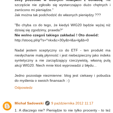
szczęście nie zgłosiło się wystarczająco dużo chętnych i
zwrócono mi pieniądze."
Jak można tak podchodzić do własnych pieniędzy ???
"Bo chyba co do tego, że kiedyś WIG20 będzie wyżej niż
dzisiaj się zgodzimy, prawda?"
Nie wolno czegoś takiego zakładać ! Oto dowód:
http://stooq.pl/q/?s=^nkx&c=30y&t=l&a=lg&b=0
Nadal jestem sceptyczny co do ETF - ten produkt ma
niesłychanie małą płynność i jest niebezpieczny jako indeks
syntetyczny a nie zarządzający rzeczywistą, własną pulą
akcji WIG20. Niech mnie ktoś wyprowadzi z błędu...
Jedno pozostaje niezmienne: blog jest ciekawy i pobudza
do myślenia o swoich finansach :-)
Odpowiedz
Michał Sadowski
9 października 2012 11:17
1. A dlaczego nie? Pieniądze to nie tylko procenty - to też