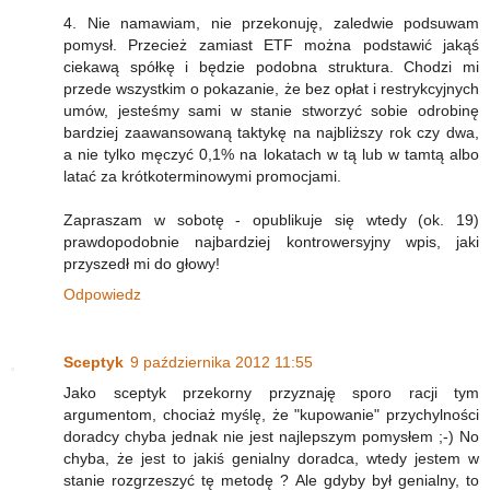
4. Nie namawiam, nie przekonuję, zaledwie podsuwam
pomysł. Przecież zamiast ETF można podstawić jakąś
ciekawą spółkę i będzie podobna struktura. Chodzi mi
przede wszystkim o pokazanie, że bez opłat i restrykcyjnych
umów, jesteśmy sami w stanie stworzyć sobie odrobinę
bardziej zaawansowaną taktykę na najbliższy rok czy dwa,
a nie tylko męczyć 0,1% na lokatach w tą lub w tamtą albo
latać za krótkoterminowymi promocjami.
Zapraszam w sobotę - opublikuje się wtedy (ok. 19)
prawdopodobnie najbardziej kontrowersyjny wpis, jaki
przyszedł mi do głowy!
Odpowiedz
Sceptyk
9 października 2012 11:55
Jako sceptyk przekorny przyznaję sporo racji tym
argumentom, chociaż myślę, że "kupowanie" przychylności
doradcy chyba jednak nie jest najlepszym pomysłem ;-) No
chyba, że jest to jakiś genialny doradca, wtedy jestem w
stanie rozgrzeszyć tę metodę ? Ale gdyby był genialny, to