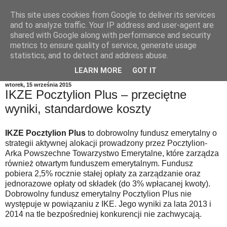
This site uses cookies from Google to deliver its services
and to analyze traffic. Your IP address and user-agent are
shared with Google along with performance and security
metrics to ensure quality of service, generate usage
statistics, and to detect and address abuse.
LEARN MORE
GOT IT
wtorek, 15 września 2015
IKZE Pocztylion Plus – przeciętne
wyniki, standardowe koszty
IKZE Pocztylion Plus
to dobrowolny fundusz emerytalny o
strategii aktywnej alokacji prowadzony przez Pocztylion-
Arka Powszechne Towarzystwo Emerytalne, które zarządza
również otwartym funduszem emerytalnym. Fundusz
pobiera 2,5% rocznie stałej opłaty za zarządzanie oraz
jednorazowe opłaty od składek (do 3% wpłacanej kwoty).
Dobrowolny fundusz emerytalny Pocztylion Plus nie
występuje w powiązaniu z IKE. Jego wyniki za lata 2013 i
2014 na tle bezpośredniej konkurencji nie zachwycają.