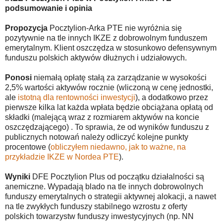
podsumowanie i opinia
Propozycja
Pocztylion-Arka PTE nie wyróżnia się
pozytywnie na tle innych IKZE z dobrowolnym funduszem
emerytalnym. Klient oszczędza w stosunkowo defensywnym
funduszu polskich aktywów dłużnych i udziałowych.
Ponosi
niemałą opłatę stałą za zarządzanie w wysokości
2,5% wartości aktywów rocznie (wliczoną w cenę jednostki,
ale
istotną dla rentowności inwestycji
), a dodatkowo przez
pierwsze kilka lat każda wpłata będzie obciążana opłatą od
składki (malejącą wraz z rozmiarem aktywów na koncie
oszczędzającego) . To sprawia, że od wyników funduszu z
publicznych notowań należy odliczyć kolejne punkty
procentowe (
obliczyłem niedawno, jak to ważne, na
przykładzie IKZE w Nordea PTE
).
Wyniki
DFE Pocztylion Plus od początku działalności są
anemiczne. Wypadają blado na tle innych dobrowolnych
funduszy emerytalnych o strategii aktywnej alokacji, a nawet
na tle zwykłych funduszy stabilnego wzrostu z oferty
polskich towarzystw funduszy inwestycyjnych (np. NN