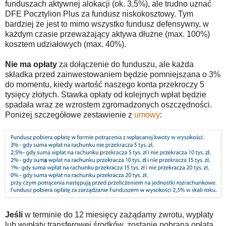
funduszach aktywnej alokacji (ok. 3,5%), ale trudno uznać
DFE Pocztylion Plus za fundusz niskokosztowy. Tym
bardziej że jest to mimo wszystko fundusz defensywny, w
każdym czasie przeważający aktywa dłużne (max. 100%)
kosztem udziałowych (max. 40%).
Nie ma opłaty
za dołączenie do funduszu, ale każda
składka przed zainwestowaniem będzie pomniejszana o 3%
do momentu, kiedy wartość naszego konta przekroczy 5
tysięcy złotych. Stawka opłaty od kolejnych wpłat będzie
spadała wraz ze wzrostem zgromadzonych oszczędności.
Poniżej szczegółowe zestawienie z
umowy
:
Jeśli
w terminie do 12 miesięcy zażądamy zwrotu, wypłaty
lub wypłaty transferowej środków, zostanie pobrana opłata