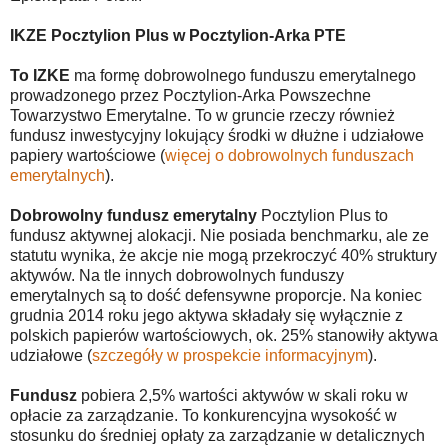
IKZE Pocztylion Plus w Pocztylion-Arka PTE
To IZKE
ma formę dobrowolnego funduszu emerytalnego
prowadzonego przez Pocztylion-Arka Powszechne
Towarzystwo Emerytalne. To w gruncie rzeczy również
fundusz inwestycyjny lokujący środki w dłużne i udziałowe
papiery wartościowe (
więcej o dobrowolnych funduszach
emerytalnych
).
Dobrowolny fundusz emerytalny
Pocztylion Plus to
fundusz aktywnej alokacji. Nie posiada benchmarku, ale ze
statutu wynika, że akcje nie mogą przekroczyć 40% struktury
aktywów. Na tle innych dobrowolnych funduszy
emerytalnych są to dość defensywne proporcje. Na koniec
grudnia 2014 roku jego aktywa składały się wyłącznie z
polskich papierów wartościowych, ok. 25% stanowiły aktywa
udziałowe (
szczegóły w prospekcie informacyjnym
).
Fundusz
pobiera 2,5% wartości aktywów w skali roku w
opłacie za zarządzanie. To konkurencyjna wysokość w
stosunku do średniej opłaty za zarządzanie w detalicznych