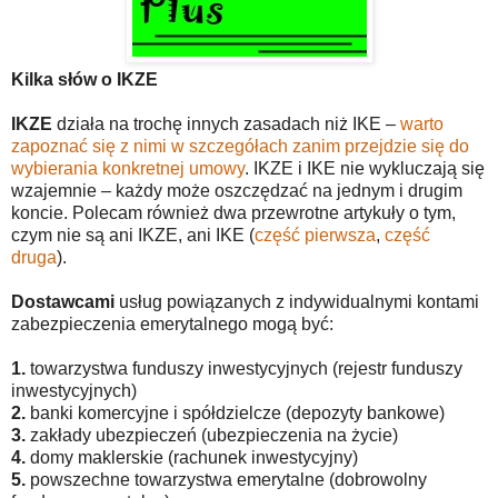
Kilka słów o IKZE
I
KZE
działa na trochę innych zasadach niż IKE –
warto
zapoznać się z nimi w szczegółach zanim przejdzie się do
wybierania konkretnej umowy
. IKZE i IKE nie wykluczają się
wzajemnie – każdy może oszczędzać na jednym i drugim
koncie. Polecam również dwa przewrotne artykuły o tym,
czym nie są ani IKZE, ani IKE (
część pierwsza
,
część
druga
).
Dostawcami
usług powiązanych z indywidualnymi kontami
zabezpieczenia emerytalnego mogą być:
1.
towarzystwa funduszy inwestycyjnych (rejestr funduszy
inwestycyjnych)
2.
banki komercyjne i spółdzielcze (depozyty bankowe)
3.
zakłady ubezpieczeń (ubezpieczenia na życie)
4.
domy maklerskie (rachunek inwestycyjny)
5.
powszechne towarzystwa emerytalne (dobrowolny