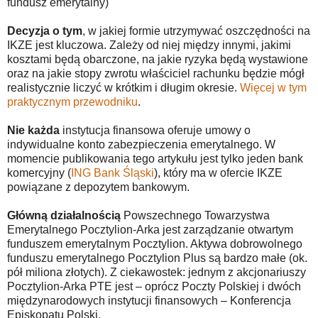
fundusz emerytalny)
Decyzja o tym
, w jakiej formie utrzymywać oszczędności na
IKZE jest kluczowa. Zależy od niej między innymi, jakimi
kosztami będą obarczone, na jakie ryzyka będą wystawione
oraz na jakie stopy zwrotu właściciel rachunku będzie mógł
realistycznie liczyć w krótkim i długim okresie.
Więcej w tym
praktycznym przewodniku
.
Nie każda
instytucja finansowa oferuje umowy o
indywidualne konto zabezpieczenia emerytalnego. W
momencie publikowania tego artykułu jest tylko jeden bank
komercyjny (
ING Bank Śląski
), który ma w ofercie IKZE
powiązane z depozytem bankowym.
Główną działalnością
Powszechnego Towarzystwa
Emerytalnego Pocztylion-Arka jest zarządzanie otwartym
funduszem emerytalnym Pocztylion. Aktywa dobrowolnego
funduszu emerytalnego Pocztylion Plus są bardzo małe (ok.
pół miliona złotych). Z ciekawostek: jednym z akcjonariuszy
Pocztylion-Arka PTE jest – oprócz Poczty Polskiej i dwóch
międzynarodowych instytucji finansowych – Konferencja
Episkopatu Polski.