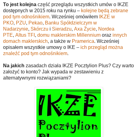
To jest kolejna
część przeglądu wszystkich umów o IKZE
dostępnych w 2015 roku na rynku –
kolejne będą zebrane
pod tym odnośnikiem
. Wcześniej omówiłem
IKZE w
PKO
,
PZU
,
Pekao
,
Banku Spółdzielczym w
Nadarzynie
,
Skórczu
i
Sieradzu
,
Axa Życie
,
Nordea
PTE
,
Altus TFI
,
domu maklerskim Millennium
oraz
innych
domach maklerskich
, a także w
Pramerica
. Wcześniej
opisałem wszystkie umowy o IKE –
ich przegląd można
znaleźć pod tym odnośnikiem
.
Na jakich
zasadach działa IKZE Pocztylion Plus? Czy warto
założyć to konto? Jak wypada w zestawieniu z
alternatywnymi rozwiązaniami?